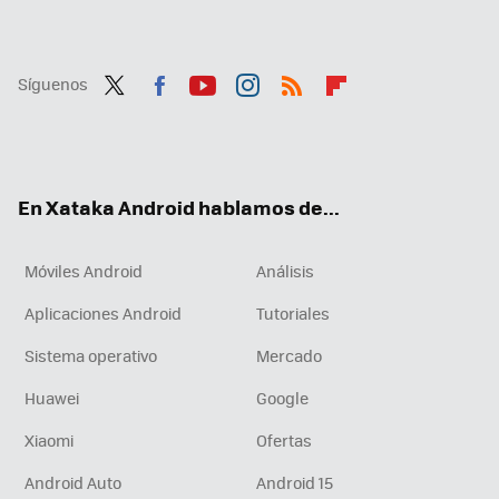
Síguenos
Twit
Fac
You
Inst
RSS
Flip
ter
ebo
tub
agr
boa
ok
e
am
rd
En Xataka Android hablamos de...
Móviles Android
Análisis
Aplicaciones Android
Tutoriales
Sistema operativo
Mercado
Huawei
Google
Xiaomi
Ofertas
Android Auto
Android 15