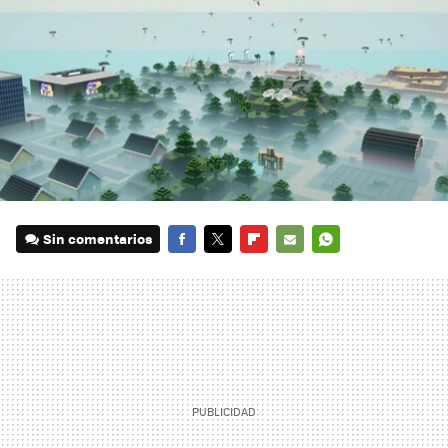
Sin comentarios
FACEBOOK
TWITTER
FLIPBOARD
E-
WHATSAPP
MAIL