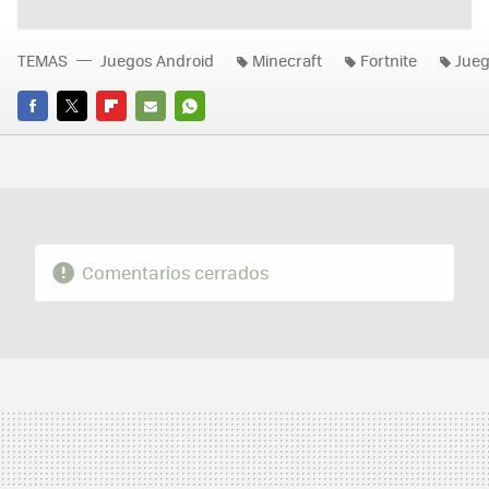
TEMAS
Juegos Android
Minecraft
Fortnite
Jue
FACEBOOK
TWITTER
FLIPBOARD
E-
WHATSAPP
MAIL
Comentarios cerrados