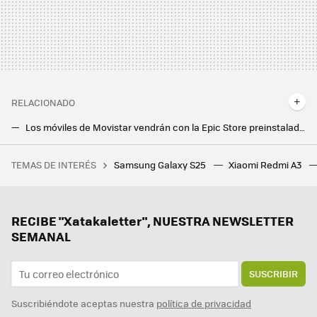
RELACIONADO
Los móviles de Movistar vendrán con la Epic Store preinstalada: acceso fácil a Fortnite para unos, bloatware para otros
La PlayStation 5 Pro ya está aquí, pero yo no la necesito. Así es como juego a la Play desde mi móvil Android
TEMAS DE INTERÉS
Samsung Galaxy S25
Xiaomi Redmi A3
Los afectados por los bloqueos de IP de LaLiga quieren que se anulen: el juzgado ha admitido a trámite su solicitud
Usar la voz avanzada de Gemini con el móvil bloqueado sería un puntazo. Y parece que los Galaxy S25 están a punto de permitirlo
El mejor anime de la historia ha llegado a Netflix. Una joya de fantasía que ha conseguido desbancar hasta a 'Fullmetal Alchemist"
RECIBE "Xatakaletter", NUESTRA NEWSLETTER
SEMANAL
SUSCRIBIR
Suscribiéndote aceptas nuestra
política de privacidad