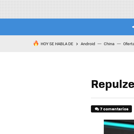
HOY SE HABLA DE
Android
China
Ofert
Repulze
7 comentarios