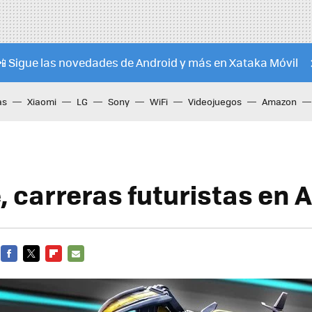
📲 Sigue las novedades de Android y más en Xataka Móvil
as
Xiaomi
LG
Sony
WiFi
Videojuegos
Amazon
, carreras futuristas en 
FACEBOOK
TWITTER
FLIPBOARD
E-
MAIL