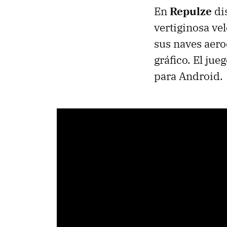
En
Repulze
di
vertiginosa ve
sus naves aero
gráfico. El ju
para Android.