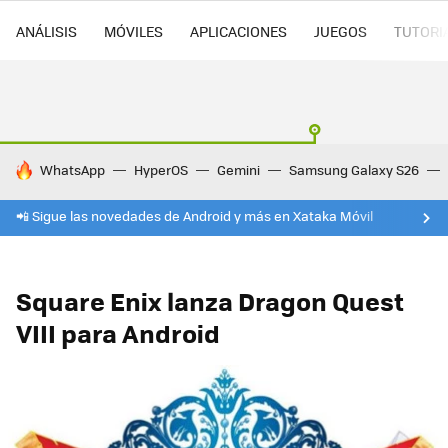
ANÁLISIS
MÓVILES
APLICACIONES
JUEGOS
TUTORI
HOY SE HABLA DE
WhatsApp
HyperOS
Gemini
Samsung Galaxy S26
📲 Sigue las novedades de Android y más en Xataka Móvil
Square Enix lanza Dragon Quest
VIII para Android