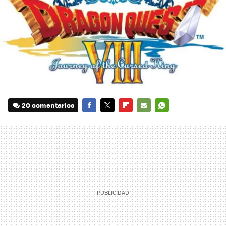
20 comentarios
FACEBOOK
TWITTER
FLIPBOARD
E-
WHATSAPP
MAIL