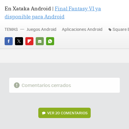
En Xataka Android |
Final Fantasy VI ya
disponible para Android
TEMAS
Juegos Android
Aplicaciones Android
Square 
FACEBOOK
TWITTER
FLIPBOARD
E-
WHATSAPP
MAIL
Comentarios cerrados
VER
20 COMENTARIOS