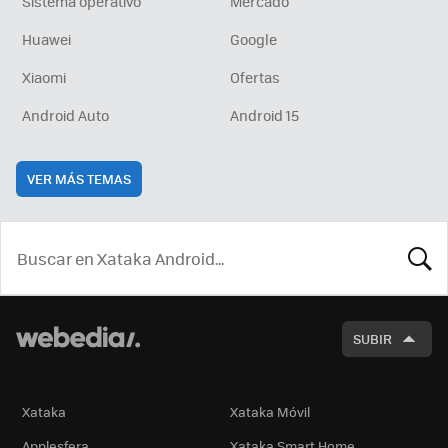
Sistema operativo
Mercado
Huawei
Google
Xiaomi
Ofertas
Android Auto
Android 15
VER MÁS TEMAS
BUSCA
SUBIR
Xataka
Xataka Móvil
Applesfera
Xataka Smart Home