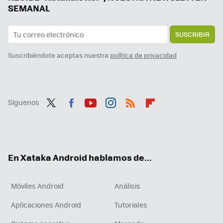
SEMANAL
SUSCRIBIR
Suscribiéndote aceptas nuestra
política de privacidad
Síguenos
Twit
Fac
You
Inst
RSS
Flip
ter
ebo
tub
agr
boa
ok
e
am
rd
En Xataka Android hablamos de...
Móviles Android
Análisis
Aplicaciones Android
Tutoriales