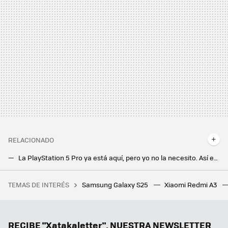
RELACIONADO
La PlayStation 5 Pro ya está aquí, pero yo no la necesito. Así es como juego a la Play desde mi móvil Android
Estos cinco juegos Android me han costado menos que una merienda. Y voy a disfrutarlos más
TEMAS DE INTERÉS
Samsung Galaxy S25
Xiaomi Redmi A3
Ante la tendencia a hacer los teléfonos más finos, estos fabricantes apuestan por algo muy diferente: los “tocho-teléfonos”
La nueva actualización de Android trae una sorpresa de lo más útil para todo el mundo: un temporizador
Gemini llega a Android Auto para que no te distraigas al volante: así es conducir con la IA de Google
RECIBE "Xatakaletter", NUESTRA NEWSLETTER