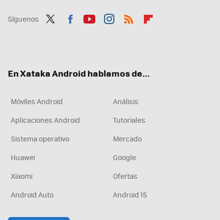
Síguenos
Twit
Fac
You
Inst
RSS
Flip
ter
ebo
tub
agr
boa
ok
e
am
rd
En Xataka Android hablamos de...
Móviles Android
Análisis
Aplicaciones Android
Tutoriales
Sistema operativo
Mercado
Huawei
Google
Xiaomi
Ofertas
Android Auto
Android 15