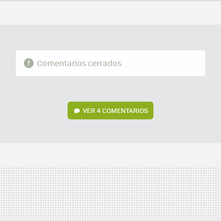
FACEBOOK
TWITTER
FLIPBOARD
E-
WHATSAPP
MAIL
Comentarios cerrados
VER
4 COMENTARIOS