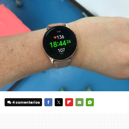
4 comentarios
FACEBOOK
TWITTER
FLIPBOARD
E-
WHATSAPP
MAIL