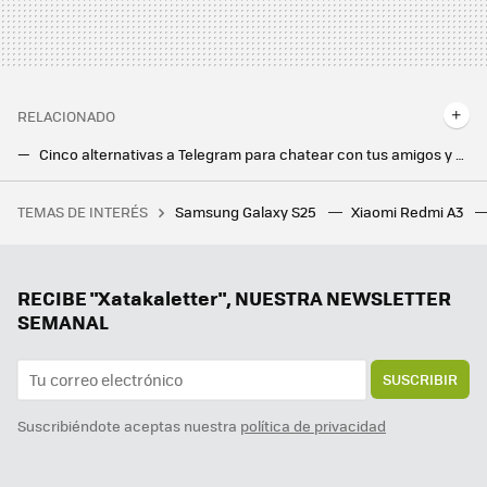
RELACIONADO
Cinco alternativas a Telegram para chatear con tus amigos y qué opciones de denuncia y moderación tienen
Todos los móviles Android compatibles con eSIM en 2024
TEMAS DE INTERÉS
Samsung Galaxy S25
Xiaomi Redmi A3
Protector es la nueva app que triunfa en EEUU: permite alquilar guardaespaldas armados y ya la llaman “Uber con armas"
La variabilidad de frecuencia cardíaca es la nueva piedra filosofal de los ‘wearables’
Huawei Band 10: así es la pulsera de actividad que quiere cuidar tu salud mental y puede detectar arritmias
RECIBE "Xatakaletter", NUESTRA NEWSLETTER
SEMANAL
SUSCRIBIR
Suscribiéndote aceptas nuestra
política de privacidad