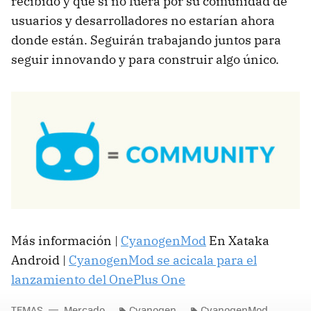
recibido y que si no fuera por su comunidad de
usuarios y desarrolladores no estarían ahora
donde están. Seguirán trabajando juntos para
seguir innovando y para construir algo único.
Más información |
CyanogenMod
En Xataka
Android |
CyanogenMod se acicala para el
lanzamiento del OnePlus One
TEMAS
Mercado
Cyanogen
CyanogenMod