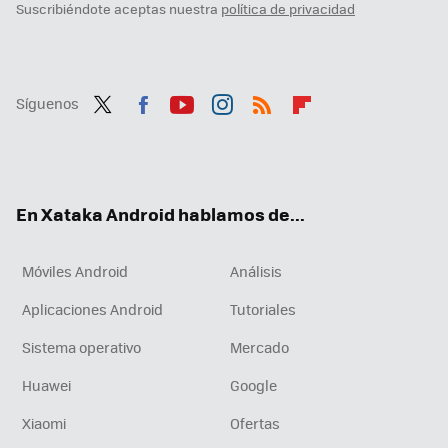
Suscribiéndote aceptas nuestra
política de privacidad
Síguenos
Twit
Fac
You
Inst
RSS
Flip
ter
ebo
tub
agr
boa
ok
e
am
rd
En Xataka Android hablamos de...
Móviles Android
Análisis
Aplicaciones Android
Tutoriales
Sistema operativo
Mercado
Huawei
Google
Xiaomi
Ofertas