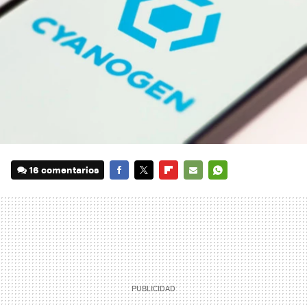
16 comentarios
FACEBOOK
TWITTER
FLIPBOARD
E-
WHATSAPP
MAIL