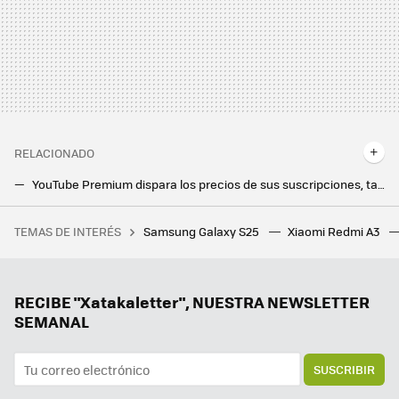
RELACIONADO
YouTube Premium dispara los precios de sus suscripciones, también en España. Esto es lo que costará quitar los anuncios a partir de ahora
Magis TV es bloqueado en Argentina. Una sentencia judicial impide el acceso al polémico servicio
TEMAS DE INTERÉS
Samsung Galaxy S25
Xiaomi Redmi A3
La nueva Telefónica quiere reinventar su oferta de contenidos: está valorando pujar por un canal de televisión en abierto
El fundador de Google tiene clara "la forma perfecta de ganar la carrera de la IA": que sus ingenieros trabajen 60 horas
Los móviles plegables también pueden ser baratos: estos son los mejores que vimos en el MWC
RECIBE "Xatakaletter", NUESTRA NEWSLETTER
SEMANAL
SUSCRIBIR