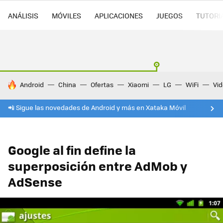
ANÁLISIS
MÓVILES
APLICACIONES
JUEGOS
TUTORI
HOY SE HABLA DE
Android
China
Ofertas
Xiaomi
LG
WiFi
Vi
📲 Sigue las novedades de Android y más en Xataka Móvil
Google al fin define la
superposición entre AdMob y
AdSense