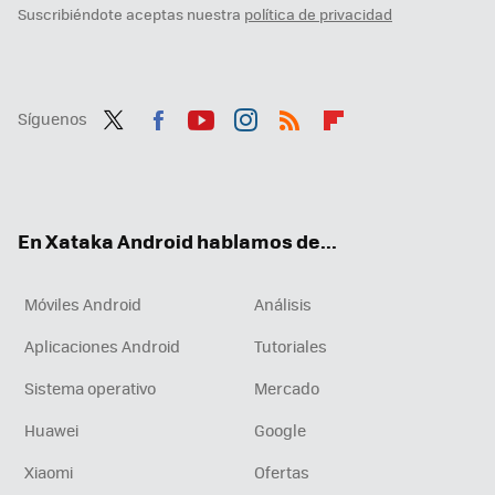
Suscribiéndote aceptas nuestra
política de privacidad
Síguenos
Twit
Fac
You
Inst
RSS
Flip
ter
ebo
tub
agr
boa
ok
e
am
rd
En Xataka Android hablamos de...
Móviles Android
Análisis
Aplicaciones Android
Tutoriales
Sistema operativo
Mercado
Huawei
Google
Xiaomi
Ofertas