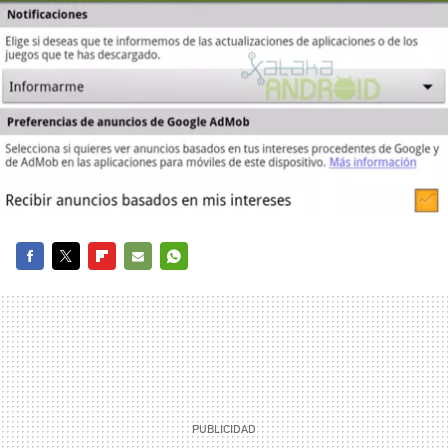
FACEBOOK
TWITTER
FLIPBOARD
E-
WHATSAPP
MAIL