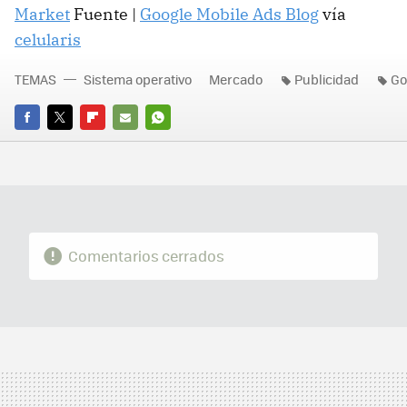
Market
Fuente |
Google Mobile Ads Blog
vía
celularis
TEMAS
Sistema operativo
Mercado
Publicidad
Go
FACEBOOK
TWITTER
FLIPBOARD
E-
WHATSAPP
MAIL
Comentarios cerrados