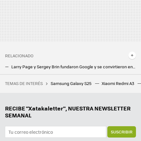
RELACIONADO
Larry Page y Sergey Brin fundaron Google y se convirtieron en multimillonarios. Ahora se dedican a coleccionar aviones
Android, Chrome y el buscador por separado. Así es como Estados Unidos quiere dividir a Google en distintas empresas
TEMAS DE INTERÉS
Samsung Galaxy S25
Xiaomi Redmi A3
Yo también cometía este error al usar el horno en casa, hasta que me enteré que podía causar daños en los muebles de la cocina
Estas funciones llegaron con Android 15 y no puedo vivir sin ellas. Precisamente por eso se ha convertido en mi versión favorita
Samsung acelera con One UI 8 para que llegue antes que nunca. Mientras tanto, continúa la espera de One UI 7
RECIBE "Xatakaletter", NUESTRA NEWSLETTER
SEMANAL
SUSCRIBIR