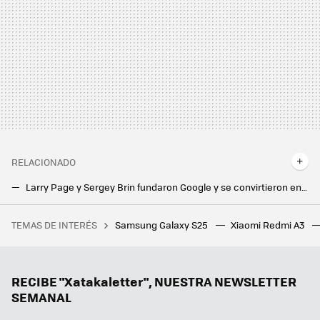
RELACIONADO
Larry Page y Sergey Brin fundaron Google y se convirtieron en multimillonarios. Ahora se dedican a coleccionar aviones
Android, Chrome y el buscador por separado. Así es como Estados Unidos quiere dividir a Google en distintas empresas
TEMAS DE INTERÉS
Samsung Galaxy S25
Xiaomi Redmi A3
TSMC ha encontrado la forma de esquivar los aranceles de EEUU. Aunque tendrá que gastarse 100.000 millones de dólares
Dejan de funcionar las APK que permitían usar Spotify Premium gratis. Buscar una alternativa es una mala idea
Xiaomi está regalando Spotify a los usuarios de estos móviles. Hasta cuatro meses gratis de música en streaming
RECIBE "Xatakaletter", NUESTRA NEWSLETTER
SEMANAL