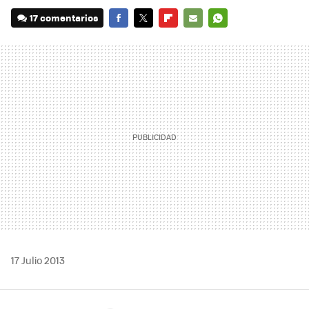
17 comentarios
FACEBOOK
TWITTER
FLIPBOARD
E-
WHATSAPP
MAIL
17 Julio 2013