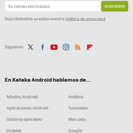
SUSCRIBIR
Suscribiéndote aceptas nuestra
política de privacidad
Síguenos
Twit
Fac
You
Inst
RSS
Flip
ter
ebo
tub
agr
boa
ok
e
am
rd
En Xataka Android hablamos de...
Móviles Android
Análisis
Aplicaciones Android
Tutoriales
Sistema operativo
Mercado
Huawei
Google