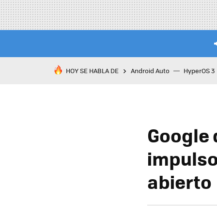
HOY SE HABLA DE
Android Auto
HyperOS 3
Google 
impulso
abierto