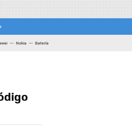
awei
Nokia
Batería
ódigo