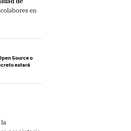
idad de
o colabores en
(Open Source o
ecreto estará
 la