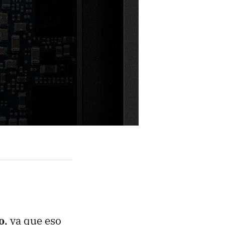
o
, ya que eso