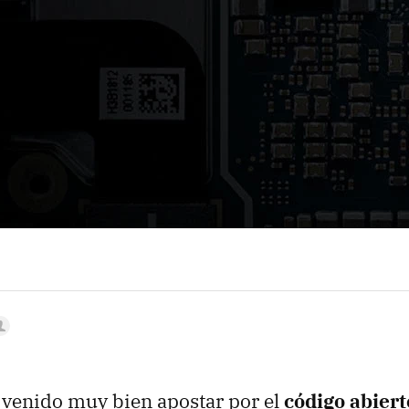
 venido muy bien apostar por el
código abiert