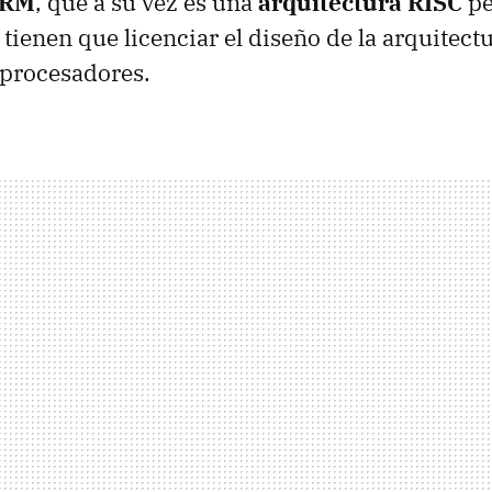
RM
, que a su vez es una
arquitectura RISC
pe
s tienen que licenciar el diseño de la arquitec
 procesadores.