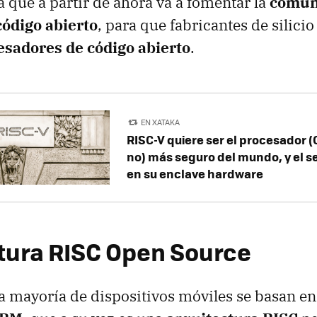
 que a partir de ahora va a fomentar la
comun
ódigo abierto
, para que fabricantes de silici
esadores de código abierto
.
EN XATAKA
RISC-V quiere ser el procesador 
no) más seguro del mundo, y el s
en su enclave hardware
tura RISC Open Source
a mayoría de dispositivos móviles se basan en