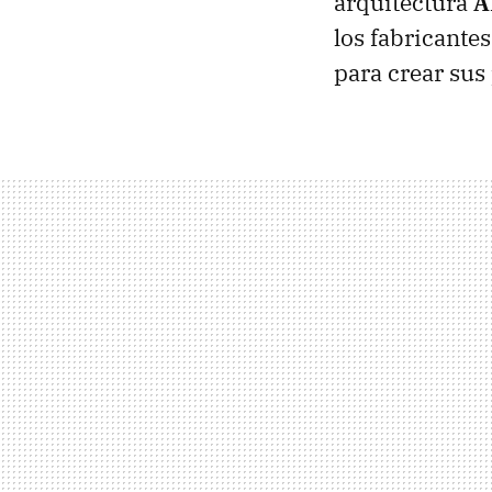
arquitectura
A
los fabricante
para crear sus