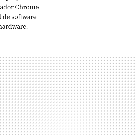
egador Chrome
d de software
 hardware.