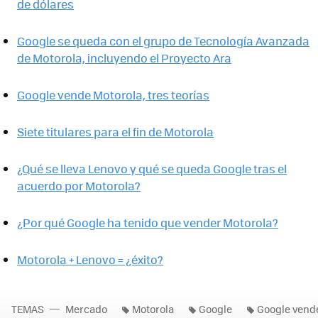
de dólares
Google se queda con el grupo de Tecnología Avanzada
de Motorola, incluyendo el Proyecto Ara
Google vende Motorola, tres teorías
Siete titulares para el fin de Motorola
¿Qué se lleva Lenovo y qué se queda Google tras el
acuerdo por Motorola?
¿Por qué Google ha tenido que vender Motorola?
Motorola + Lenovo = ¿éxito?
TEMAS
Mercado
Motorola
Google
Google vend