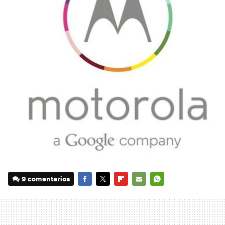
9 comentarios
FACEBOOK
TWITTER
FLIPBOARD
E-
WHATSAPP
MAIL