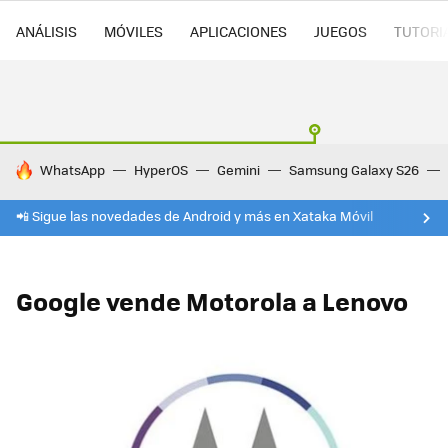
ANÁLISIS
MÓVILES
APLICACIONES
JUEGOS
TUTORI
HOY SE HABLA DE
WhatsApp
HyperOS
Gemini
Samsung Galaxy S26
📲 Sigue las novedades de Android y más en Xataka Móvil
Google vende Motorola a Lenovo