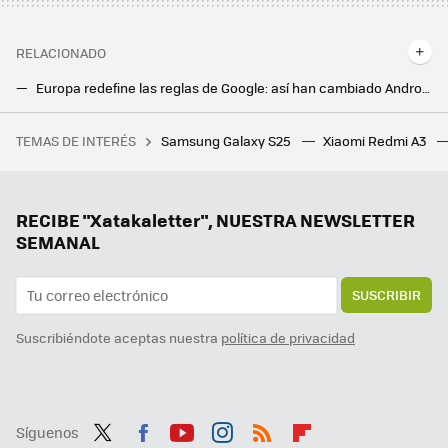
RELACIONADO
Europa redefine las reglas de Google: así han cambiado Android, Chrome y más servicios del gigante tecnológico
Google se alía con Reddit para utilizar su contenido en el entrenamiento de los modelos de IA
TEMAS DE INTERÉS
Samsung Galaxy S25
Xiaomi Redmi A3
Las mejores ofertas en móviles Xiaomi durante el Black Friday
Desbloqueaba mi móvil decenas de veces al día y no sabía para qué. Esta aplicación me pregunta justo lo mismo
Google Maps se actualiza con un cambio invisible. Ahora sabremos qué versión (y características) tenemos de una forma sencilla
RECIBE "Xatakaletter", NUESTRA NEWSLETTER
SEMANAL
SUSCRIBIR
Suscribiéndote aceptas nuestra
política de privacidad
Síguenos