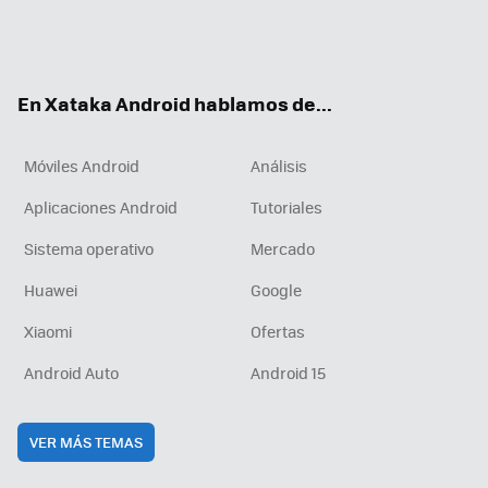
Twit
Fac
You
Inst
RSS
Flip
ter
ebo
tub
agr
boa
ok
e
am
rd
En Xataka Android hablamos de...
Móviles Android
Análisis
Aplicaciones Android
Tutoriales
Sistema operativo
Mercado
Huawei
Google
Xiaomi
Ofertas
Android Auto
Android 15
VER MÁS TEMAS