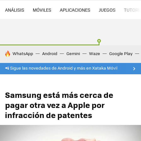
ANÁLISIS
MÓVILES
APLICACIONES
JUEGOS
TUTORI
HOY SE HABLA DE
WhatsApp
Android
Gemini
Waze
Google Play
📲 Sigue las novedades de Android y más en Xataka Móvil
Samsung está más cerca de
pagar otra vez a Apple por
infracción de patentes