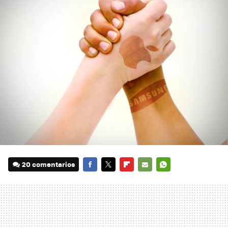
20 comentarios
FACEBOOK
TWITTER
FLIPBOARD
E-
WHATSAPP
MAIL