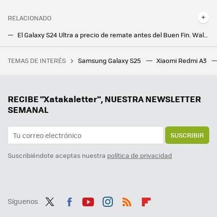
RELACIONADO
El Galaxy S24 Ultra a precio de remate antes del Buen Fin. Walmart y Amazon en México adelantan sus ofertas
General Motors dio de lado a Android Auto. Lo que no esperaban es que apareciesen kits de terceros para recuperar la compatibilidad
TEMAS DE INTERÉS
Samsung Galaxy S25
Xiaomi Redmi A3
Jeff Bezos es muy estricto con sus reuniones: nunca antes de las 10 de la mañana ni más tarde de las cinco
El plan maestro de Zuckerberg tras el fracaso del Metaverso: invertirá 60.000 millones de euros en su nueva gallina de los huevos de oro
La primera carrera oficial que enfrentará a humanos y robots: la media maratón de Pekín
RECIBE "Xatakaletter", NUESTRA NEWSLETTER
SEMANAL
SUSCRIBIR
Suscribiéndote aceptas nuestra
política de privacidad
Síguenos
Twit
Fac
You
Inst
RSS
Flip