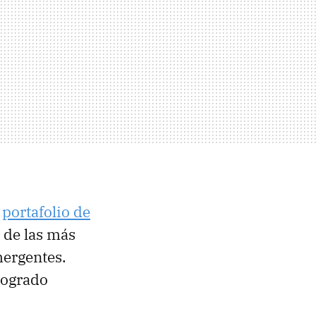
n
portafolio de
 de las más
mergentes.
 logrado
.