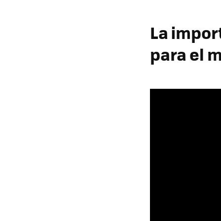
La impor
para el 