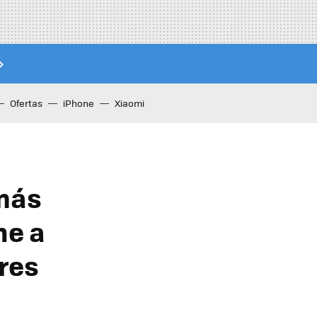
Ofertas
iPhone
Xiaomi
 más
ne a
res