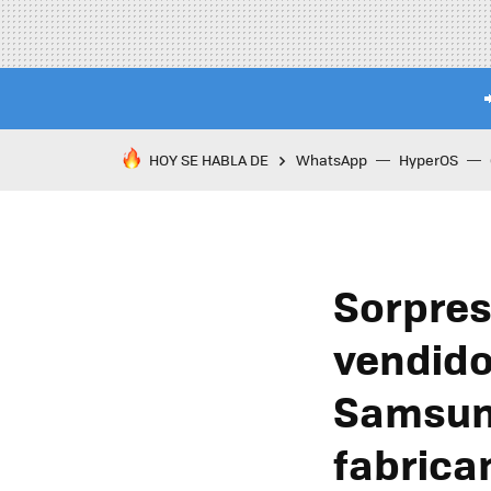
HOY SE HABLA DE
WhatsApp
HyperOS
Sorpres
vendido
Samsung
fabrica