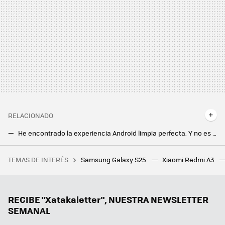
RELACIONADO
He encontrado la experiencia Android limpia perfecta. Y no es con un Google Pixel
Honor Magic7 Lite: el nuevo gama media de Honor tiene una brutal batería de 6.600 mAh y es resistente a caídas y temperaturas extremas
TEMAS DE INTERÉS
Samsung Galaxy S25
Xiaomi Redmi A3
11 años después del veto europeo a Rusia, un antiguo fabricante de chips sufre las consecuencias: 36 meses de cárcel
Samsung confirma que su triplegable está listo y que saldrá a la venta este año. Curiosamente, no lo enseñó en el Unpacked
Samsung da un golpe sobre la mesa con el Galaxy Z Fold7: llega con Android 16 y se corona como "rey de las actualizaciones"
RECIBE "Xatakaletter", NUESTRA NEWSLETTER
SEMANAL