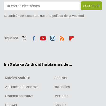
SUSCRIBIR
Suscribiéndote aceptas nuestra
política de privacidad
Síguenos
Twit
Fac
You
Inst
RSS
Flip
ter
ebo
tub
agr
boa
ok
e
am
rd
En Xataka Android hablamos de...
Móviles Android
Análisis
Aplicaciones Android
Tutoriales
Sistema operativo
Mercado
Huawei
Google