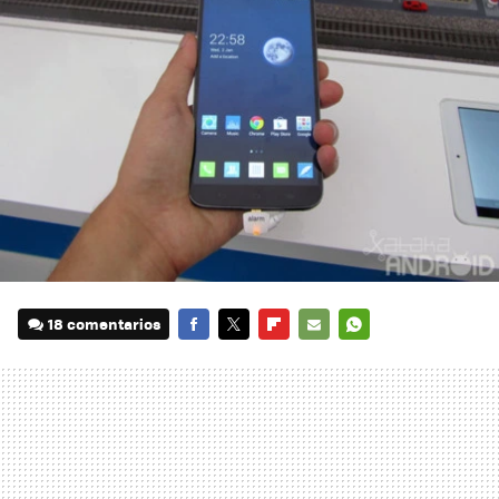
18 comentarios
FACEBOOK
TWITTER
FLIPBOARD
E-
WHATSAPP
MAIL