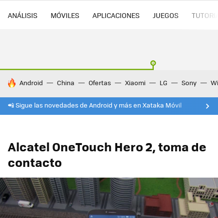
ANÁLISIS
MÓVILES
APLICACIONES
JUEGOS
TUTORI
HOY SE HABLA DE
Android
China
Ofertas
Xiaomi
LG
Sony
Wi
📲 Sigue las novedades de Android y más en Xataka Móvil
Alcatel OneTouch Hero 2, toma de
contacto