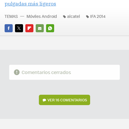
pulgadas más ligeros
TEMAS
Móviles Android
alcatel
IFA 2014
FACEBOOK
TWITTER
FLIPBOARD
E-
WHATSAPP
MAIL
Comentarios cerrados
VER
16 COMENTARIOS