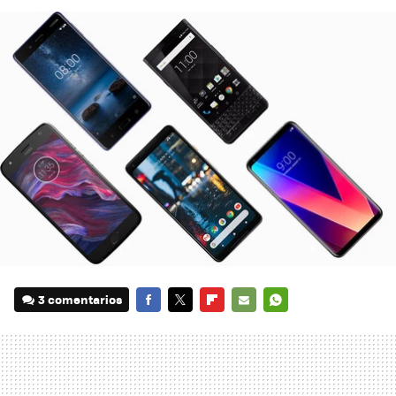
3 comentarios
FACEBOOK
TWITTER
FLIPBOARD
E-
WHATSAPP
MAIL