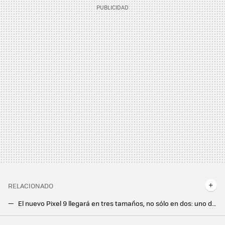
RELACIONADO
El nuevo Pixel 9 llegará en tres tamaños, no sólo en dos: uno de ellos será el Pixel 9 Pro XL
El Google Pixel 8a acaba de salir y ya tiene un problema: el Pixel 8 está casi al mismo precio