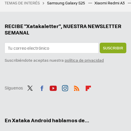
TEMAS DE INTERÉS
Samsung Galaxy S25
Xiaomi Redmi A3
Aquí tienes otra prueba de que Bethesda se equivoca con Fallout: así de brutal luciría una entrega en China. Y tiene mucho sentido
Google y Qualcomm prometen romper el récord de actualizaciones: hasta ocho años de soporte en los móviles
El principal problema del Galaxy S24 Ultra no es su tamaño, sino el daño que puede hacer en tus vaqueros
RECIBE "Xatakaletter", NUESTRA NEWSLETTER
SEMANAL
SUSCRIBIR
Suscribiéndote aceptas nuestra
política de privacidad
Síguenos
Twit
Fac
You
Inst
RSS
Flip
ter
ebo
tub
agr
boa
ok
e
am
rd
En Xataka Android hablamos de...