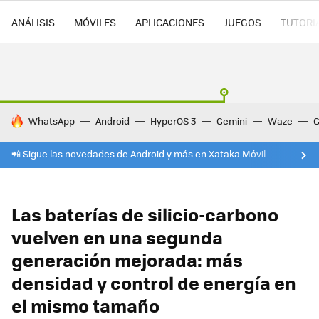
ANÁLISIS
MÓVILES
APLICACIONES
JUEGOS
TUTORI
HOY SE HABLA DE
WhatsApp
Android
HyperOS 3
Gemini
Waze
G
📲 Sigue las novedades de Android y más en Xataka Móvil
Las baterías de silicio-carbono
vuelven en una segunda
generación mejorada: más
densidad y control de energía en
el mismo tamaño