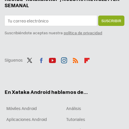
SEMANAL
SUSCRIBIR
Suscribiéndote aceptas nuestra
política de privacidad
Síguenos
Twit
Fac
You
Inst
RSS
Flip
ter
ebo
tub
agr
boa
ok
e
am
rd
En Xataka Android hablamos de...
Móviles Android
Análisis
Aplicaciones Android
Tutoriales