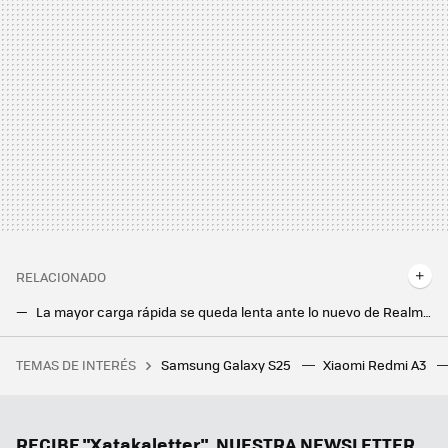
RELACIONADO
La mayor carga rápida se queda lenta ante lo nuevo de Realme: si parpadeas te la pierdes
Realme presenta oficialmente su nuevo sistema de carga rápida de 320W: promete cargar el móvil en menos de cinco minutos
TEMAS DE INTERÉS
Samsung Galaxy S25
Xiaomi Redmi A3
Esta es la moneda más cara de Mercado Libre en Argentina que rinde culto a uno de los próceres nacionales
El Galaxy S25 Edge es la apuesta más sorprendente de Samsung en años. No está nada claro que le vaya a salir bien
Ha quedado demostrado qué móvil es el niño mimado de Google. Y no es el Pixel
RECIBE "Xatakaletter", NUESTRA NEWSLETTER