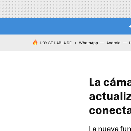
HOY SE HABLA DE
WhatsApp
Android
La cáma
actuali
conect
La nueva fun