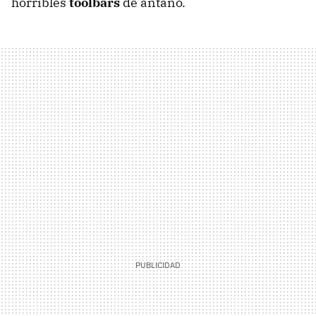
horribles
toolbars
de antaño.