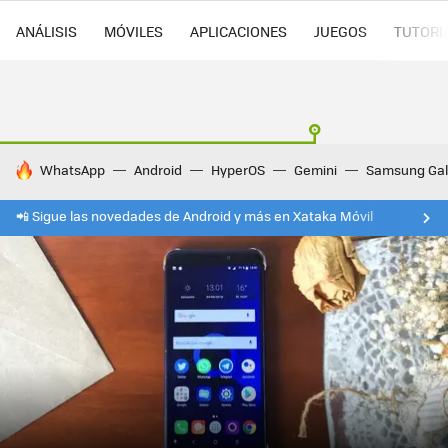
ANÁLISIS
MÓVILES
APLICACIONES
JUEGOS
TUTORI
HOY SE HABLA DE
WhatsApp
Android
HyperOS
Gemini
Samsung Gal
📲 Sigue las novedades de Android y más en Xataka Móvil