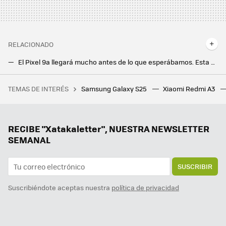
RELACIONADO
El Pixel 9a llegará mucho antes de lo que esperábamos. Esta es la fecha en la que podremos comprarlo, según Android Headlines
El futuro Pixel 11 recuperará una de las mejores funciones del Pixel 4, según las últimas filtraciones
TEMAS DE INTERÉS
Samsung Galaxy S25
Xiaomi Redmi A3
Un joven de 19 años hackeó el iPhone, fue contratado por Apple y terminó despedido por no contestar a un correo
La protección de batería de los Pixel no funciona, pero no es un bug. Google quiere que cargue hasta el 100% por un buen motivo
Google la lía en todo el mundo y estos Chromecast dejan de funcionar: reiniciarlos no sirve de nada
RECIBE "Xatakaletter", NUESTRA NEWSLETTER
SEMANAL
SUSCRIBIR
Suscribiéndote aceptas nuestra
política de privacidad