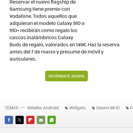
Reservar el nuevo flagship de
Samsung tiene premio con
Vodafone. Todos aquellos que
adquieran el modelo Galaxy S10 o
S10+ recibirán como regalo los
cascos inalámbricos Galaxy
Buds de regalo, valorados en 149€. Haz la reserva
antes del 7 de marzo y presume de móvil y
auriculares.
INFÓRMATE AHORA
TEMAS
Móviles Android
Widgets
Xiaomi Mi A1
G
FACEBOOK
TWITTER
FLIPBOARD
E-
WHATSAPP