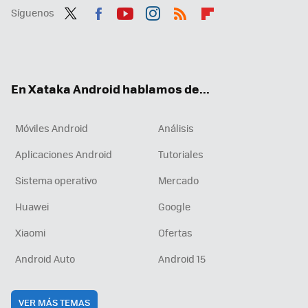
Síguenos
Twit
Fac
You
Inst
RSS
Flip
ter
ebo
tub
agr
boa
ok
e
am
rd
En Xataka Android hablamos de...
Móviles Android
Análisis
Aplicaciones Android
Tutoriales
Sistema operativo
Mercado
Huawei
Google
Xiaomi
Ofertas
Android Auto
Android 15
VER MÁS TEMAS