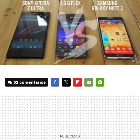
32 comentarios
FACEBOOK
TWITTER
FLIPBOARD
E-
WHATSAPP
MAIL