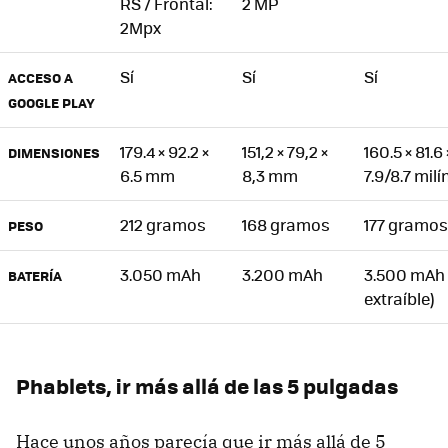
RS / Frontal:
2 MP
2Mpx
Sí
Sí
Sí
ACCESO A
GOOGLE PLAY
179.4 × 92.2 ×
151,2 × 79,2 ×
160.5 × 81.6 
DIMENSIONES
6.5 mm
8,3 mm
7.9/8.7 mil
212 gramos
168 gramos
177 gramos
PESO
3.050 mAh
3.200 mAh
3.500 mAh 
BATERÍA
extraíble)
Phablets, ir más allá de las 5 pulgadas
Hace unos años parecía que ir más allá de 5