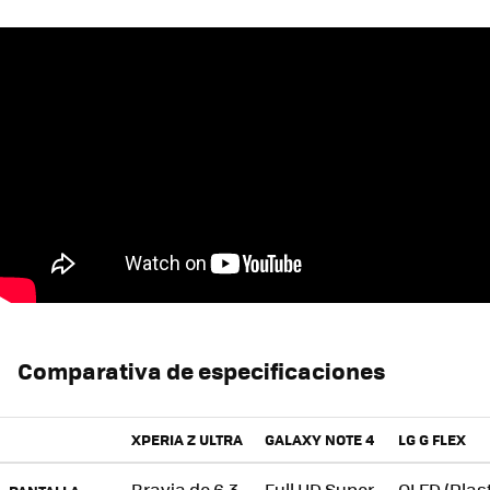
Comparativa de especificaciones
XPERIA Z ULTRA
GALAXY NOTE 4
LG G FLEX
Bravia
de 6,3
Full HD Super
OLED (Plas