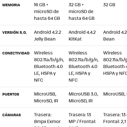
16 GB +
32 GB +
32 GB
MEMORIA
microSD de
microSD de
hasta 64 GB
hasta 64 GB
Android 4.2.2
Android 4.4.2
Android 4.2.
VERSIÓN S.O.
Jelly Bean
KitKat
Bean
Wireless
Wireless
Wireless
CONECTIVIDAD
802.11a/b/g/n,
802.11a/b/g/n,
802.11a/b/
Bluetooth 4.0
Bluetooth 4.0
Bluetooth 4
LE,
HSPA
y
LE,
HSPA
y
HSPA
y
NF
NFC
NFC
MicroUSB,
MicroUSB 3.0,
MicroUSB, 
PUERTOS
MicroSD, IR
MicroSD, IR
Trasera:
Trasera: 13
Trasera: 13
CÁMARAS
8mpx Exmor
MP / Frontal:
Frontal: 2,