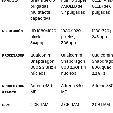
PANTALLA
pulgadas,
AMOLED de
OLED) de 6
multitáctil
5.7 pulgadas
pulgadas
capacitiva
HD 1080×1920
1080×1920
1280×720 p
RESOLUCIÓN
píxeles,
píxeles,
245 ppp
344ppp
386ppp
Qualcomm
Qualcomm
Qualcomm
PROCESADOR
Snapdragon
Snapdragon
Snapdrag
800 2,2 GHz 4
800 2.3GHz 4
800, quad-
núcleos
núcleos
2.2 GHz
Adreno 330
Adreno 330
Adreno 33
PROCESADOR
MP
MP
GRÁFICO
2 GB
RAM
3 GB
RAM
2 GB
RAM
RAM