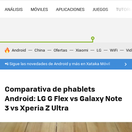
ANÁLISIS
MÓVILES
APLICACIONES
JUEGOS
TUTORI
HOY SE HABLA DE
Android
China
Ofertas
Xiaomi
LG
WiFi
Vi
📲 Sigue las novedades de Android y más en Xataka Móvil
Comparativa de phablets
Android: LG G Flex vs Galaxy Note
3 vs Xperia Z Ultra