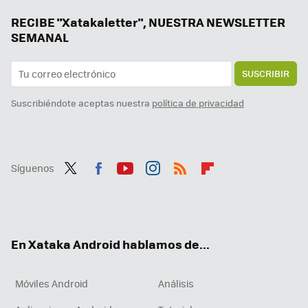
Hay vida más allá de Windows y Mac: los Chromebooks son perfectos para trabajar o estudiar y estos son los mejores
RECIBE "Xatakaletter", NUESTRA NEWSLETTER
SEMANAL
SUSCRIBIR
Suscribiéndote aceptas nuestra
política de privacidad
Síguenos
Twit
Fac
You
Inst
RSS
Flip
ter
ebo
tub
agr
boa
ok
e
am
rd
En Xataka Android hablamos de...
Móviles Android
Análisis