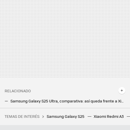
RELACIONADO
Samsung Galaxy S25 Ultra, comparativa: así queda frente a Xiaomi, Realme, Oppo y el resto de la gama alta de Android
Así será la próxima bestia de Samsung, el Samsung Galaxy S25 Ultra, según OnLeaks
TEMAS DE INTERÉS
Samsung Galaxy S25
Xiaomi Redmi A3
Una jardinera ganó más de un millón de euros por el fallo de una web de juegos. Le dijeron que solo le pagarían 20.000, y ha ganado el juicio
Samsung hace los deberes con el nuevo Galaxy Z Flip7: vendrá con la mejor pantalla exterior hasta la fecha