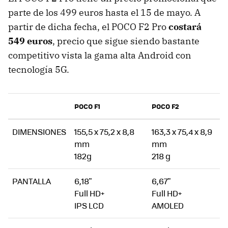
parte de los 499 euros hasta el 15 de mayo. A
partir de dicha fecha, el POCO F2 Pro
costará
549 euros
, precio que sigue siendo bastante
competitivo vista la gama alta Android con
tecnología 5G.
POCO F1
POCO F2
DIMENSIONES
155,5 x 75,2 x 8,8
163,3 x 75,4 x 8,9
mm
mm
182g
218 g
PANTALLA
6,18"
6,67"
Full HD+
Full HD+
IPS LCD
AMOLED