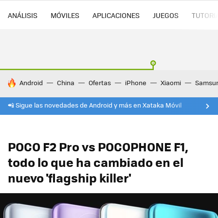
ANÁLISIS
MÓVILES
APLICACIONES
JUEGOS
TUTORI
HOY SE HABLA DE
Android
China
Ofertas
iPhone
Xiaomi
Samsu
📲 Sigue las novedades de Android y más en Xataka Móvil
POCO F2 Pro vs POCOPHONE F1,
todo lo que ha cambiado en el
nuevo 'flagship killer'