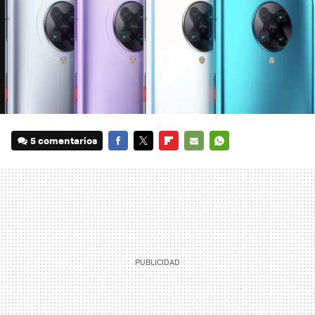
5 comentarios
FACEBOOK
TWITTER
FLIPBOARD
E-
WHATSAPP
MAIL