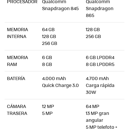
PROCESADOR
Qualcomm
Qualcomm
Snapdragon 845
Snapdragon
865
MEMORIA
64 GB
128 GB
INTERNA
128 GB
256 GB
256 GB
MEMORIA
6 GB
6 GB LPDDR4
RAM
8 GB
8 GB LPDDR5
BATERÍA
4.000 mAh
4.700 mAh
Quick Charge 3.0
Carga rápida
30W
CÁMARA
12 MP
64 MP
TRASERA
5 MP
13 MP gran
angular
5 MP telefoto +