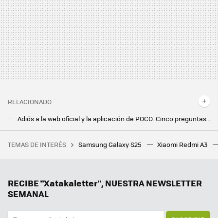
RELACIONADO
Adiós a la web oficial y la aplicación de POCO. Cinco preguntas y respuestas sobre la decisión de Xiaomi y el futuro de la marca
POCO C75: el nuevo candidato de Xiaomi a móvil bueno, bonito y barato llega con descuento
TEMAS DE INTERÉS
Samsung Galaxy S25
Xiaomi Redmi A3
Cinco generaciones trabajan juntas por primera vez en la historia. Y la Generación Z está llevando a las demás a su terreno
Vuelve el Pebble: el mítico smartwatch tendrá nueva vida tras Google resucitarlo por sorpresa
El S-Pen pierde todas las funciones que lo hacían único, es el último clavo para la familia Note
RECIBE "Xatakaletter", NUESTRA NEWSLETTER
SEMANAL