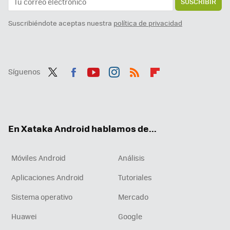
SUSCRIBIR
Suscribiéndote aceptas nuestra
política de privacidad
Síguenos
Twit
Fac
You
Inst
RSS
Flip
ter
ebo
tub
agr
boa
ok
e
am
rd
En Xataka Android hablamos de...
Móviles Android
Análisis
Aplicaciones Android
Tutoriales
Sistema operativo
Mercado
Huawei
Google