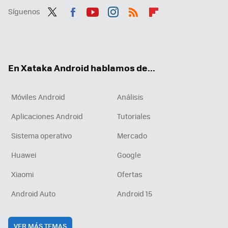
Síguenos
Twit
Fac
You
Inst
RSS
Flip
ter
ebo
tub
agr
boa
ok
e
am
rd
En Xataka Android hablamos de...
Móviles Android
Análisis
Aplicaciones Android
Tutoriales
Sistema operativo
Mercado
Huawei
Google
Xiaomi
Ofertas
Android Auto
Android 15
VER MÁS TEMAS