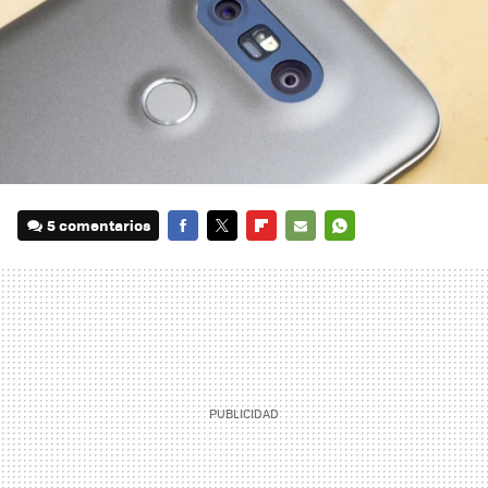
5 comentarios
FACEBOOK
TWITTER
FLIPBOARD
E-
WHATSAPP
MAIL