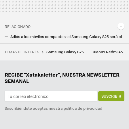
RELACIONADO
Adiós a los móviles compactos: el Samsung Galaxy S25 será el próximo en aumentar su tamaño, según las últimas filtraciones
La pantalla del Galaxy S24 Ultra es una de las más resistentes de la historia. Samsung nos enseña su minucioso proceso de fabricación
TEMAS DE INTERÉS
Samsung Galaxy S25
Xiaomi Redmi A3
28 autoras para informarse y reflexionar sobre videojuegos
RECIBE "Xatakaletter", NUESTRA NEWSLETTER
SEMANAL
SUSCRIBIR
Suscribiéndote aceptas nuestra
política de privacidad