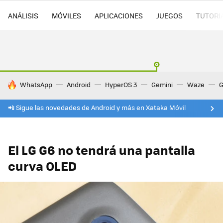
ANÁLISIS
MÓVILES
APLICACIONES
JUEGOS
TUTORI
HOY SE HABLA DE
WhatsApp
Android
HyperOS 3
Gemini
Waze
G
📲 Sigue las novedades de Android y más en Xataka Móvil
El LG G6 no tendrá una pantalla
curva OLED