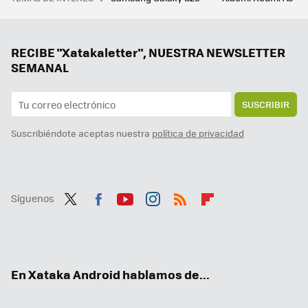
La debacle demográfica en Europa, expuesta en este mapa con un invitado engañoso: Mónaco
Samsung hace los deberes con el nuevo Galaxy Z Flip7: vendrá con la mejor pantalla exterior hasta la fecha
Hay vida más allá de Windows y Mac: los Chromebooks son perfectos para trabajar o estudiar y estos son los mejores
RECIBE "Xatakaletter", NUESTRA NEWSLETTER
SEMANAL
SUSCRIBIR
Suscribiéndote aceptas nuestra
política de privacidad
Síguenos
Twit
Fac
You
Inst
RSS
Flip
ter
ebo
tub
agr
boa
ok
e
am
rd
En Xataka Android hablamos de...