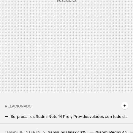
RELACIONADO
Sorpresa: los Redmi Note 14 Pro y Pro+ desvelados con todo detalle por la mismísima Xiaomi
Xiaomi Mix Flip, una apuesta al todo o nada para un móvil plegable que derrocha potencia y carácter
TEMAS DE INTERÉS
Samsung Galaxy S25
Xiaomi Redmi A3