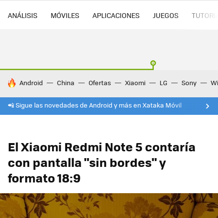
ANÁLISIS
MÓVILES
APLICACIONES
JUEGOS
TUTORI
HOY SE HABLA DE
Android
China
Ofertas
Xiaomi
LG
Sony
Wi
📲 Sigue las novedades de Android y más en Xataka Móvil
El Xiaomi Redmi Note 5 contaría
con pantalla "sin bordes" y
formato 18:9