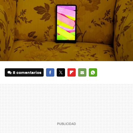
8 comentarios
FACEBOOK
TWITTER
FLIPBOARD
E-
WHATSAPP
MAIL