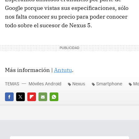
Google porque vistas sus especificaciones, sólo
nos falta conocer su precio para poder conocer
todo sobre el sucesor de Nexus 5.
Más información |
Antutu
.
TEMAS
Móviles Android
Nexus
Smartphone
Mo
FACEBOOK
TWITTER
FLIPBOARD
E-
WHATSAPP
MAIL