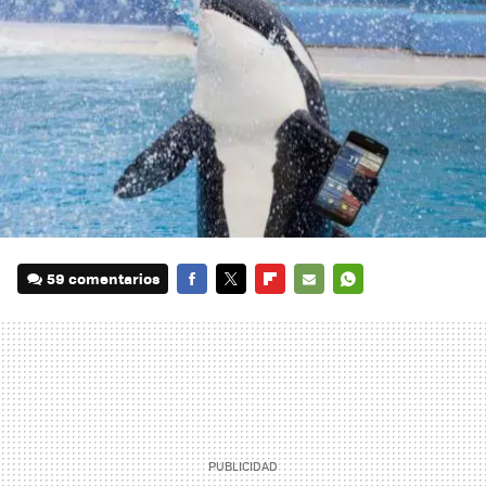
59 comentarios
FACEBOOK
TWITTER
FLIPBOARD
E-
WHATSAPP
MAIL