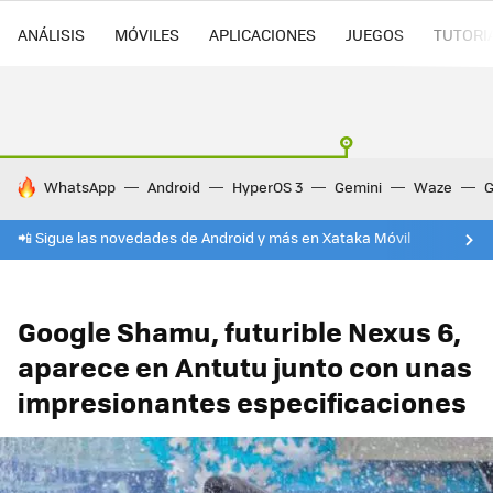
ANÁLISIS
MÓVILES
APLICACIONES
JUEGOS
TUTORI
HOY SE HABLA DE
WhatsApp
Android
HyperOS 3
Gemini
Waze
G
📲 Sigue las novedades de Android y más en Xataka Móvil
Google Shamu, futurible Nexus 6,
aparece en Antutu junto con unas
impresionantes especificaciones