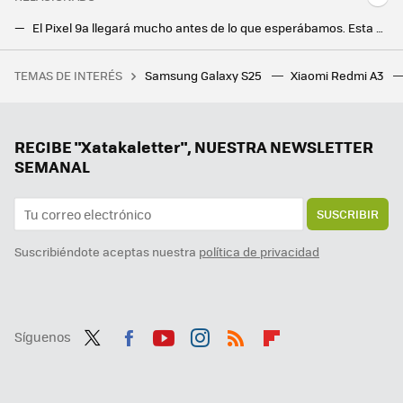
El Pixel 9a llegará mucho antes de lo que esperábamos. Esta es la fecha en la que podremos comprarlo, según Android Headlines
Motorola Moto G64 5G: una batería enorme y pantalla a 120 Hz a muy buen precio
TEMAS DE INTERÉS
Samsung Galaxy S25
Xiaomi Redmi A3
La debacle demográfica en Europa, expuesta en este mapa con un invitado engañoso: Mónaco
Samsung hace los deberes con el nuevo Galaxy Z Flip7: vendrá con la mejor pantalla exterior hasta la fecha
Hay vida más allá de Windows y Mac: los Chromebooks son perfectos para trabajar o estudiar y estos son los mejores
RECIBE "Xatakaletter", NUESTRA NEWSLETTER
SEMANAL
SUSCRIBIR
Suscribiéndote aceptas nuestra
política de privacidad
Síguenos
Twit
Fac
You
Inst
RSS
Flip
ter
ebo
tub
agr
boa