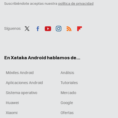
Suscribiéndote aceptas nuestra
política de privacidad
Síguenos
Twit
Fac
You
Inst
RSS
Flip
ter
ebo
tub
agr
boa
ok
e
am
rd
En Xataka Android hablamos de...
Móviles Android
Análisis
Aplicaciones Android
Tutoriales
Sistema operativo
Mercado
Huawei
Google
Xiaomi
Ofertas