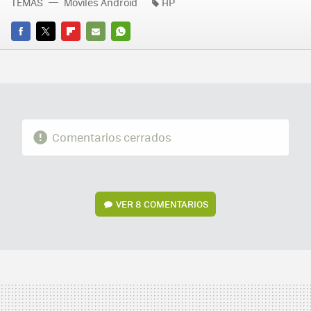
TEMAS
Móviles Android
HP
FACEBOOK
TWITTER
FLIPBOARD
E-
WHATSAPP
MAIL
Comentarios cerrados
VER
8 COMENTARIOS