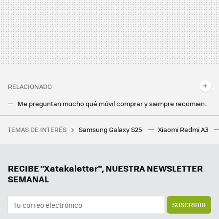
RELACIONADO
Me preguntan mucho qué móvil comprar y siempre recomiendo un Google Pixel. Sólo pido que miren una cosa antes de hacerlo
Ya sabemos cómo de fino será el Galaxy S25 Ultra: Ice Universe ha filtrado las dimensiones del próximo flagship de Samsung
TEMAS DE INTERÉS
Samsung Galaxy S25
Xiaomi Redmi A3
He encontrado el juego perfecto para cuando odias a tus compañeros y sueñas con reventarlos a escopetazos en un Battle Royale
Ni Samsung ni Apple, el campeón en móviles ultradelgados es este fabricante chino que sigue sin llegar a Europa
Samsung ya pone fecha a la versión final de One UI 7: estos Galaxy recibirán la actualización en solo unas semanas
RECIBE "Xatakaletter", NUESTRA NEWSLETTER
SEMANAL
SUSCRIBIR