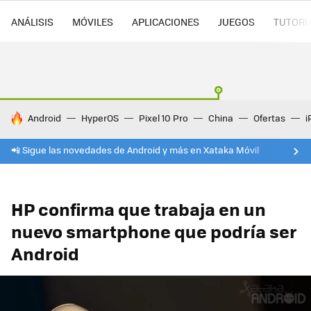
ANÁLISIS
MÓVILES
APLICACIONES
JUEGOS
TUTORI
HOY SE HABLA DE
Android
HyperOS
Pixel 10 Pro
China
Ofertas
i
📲 Sigue las novedades de Android y más en Xataka Móvil
HP confirma que trabaja en un
nuevo smartphone que podría ser
Android