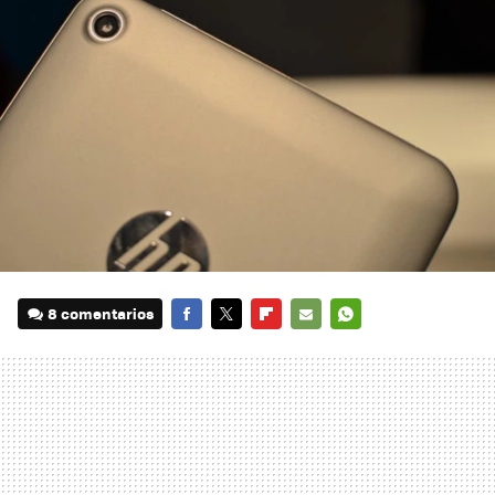
8 comentarios
FACEBOOK
TWITTER
FLIPBOARD
E-
WHATSAPP
MAIL