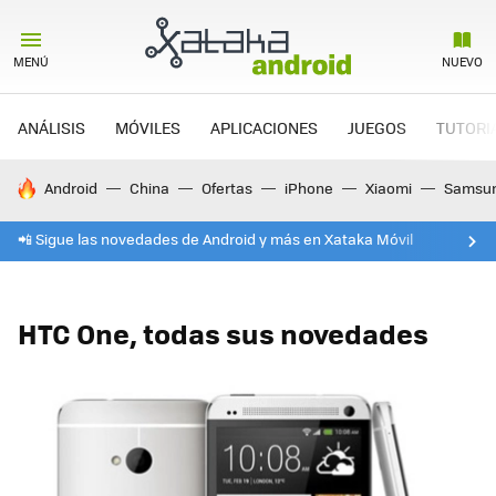
MENÚ
NUEVO
ANÁLISIS
MÓVILES
APLICACIONES
JUEGOS
TUTORI
HOY SE HABLA DE
Android
China
Ofertas
iPhone
Xiaomi
Samsu
📲 Sigue las novedades de Android y más en Xataka Móvil
HTC One, todas sus novedades