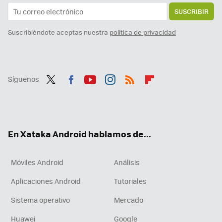
SUSCRIBIR
Suscribiéndote aceptas nuestra
política de privacidad
Síguenos
Twit
Fac
You
Inst
RSS
Flip
ter
ebo
tub
agr
boa
ok
e
am
rd
En Xataka Android hablamos de...
Móviles Android
Análisis
Aplicaciones Android
Tutoriales
Sistema operativo
Mercado
Huawei
Google