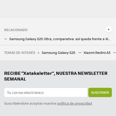
RELACIONADO
Samsung Galaxy S25 Ultra, comparativa: así queda frente a Xiaomi, Realme, Oppo y el resto de la gama alta de Android
El Huawei Mate XT es oficial y hace historia. Es el primer plegable con dos bisagras, también el más caro
TEMAS DE INTERÉS
Samsung Galaxy S25
Xiaomi Redmi A3
Una jardinera ganó más de un millón de euros por el fallo de una web de juegos. Le dijeron que solo le pagarían 20.000, y ha ganado el juicio
Samsung hace los deberes con el nuevo Galaxy Z Flip7: vendrá con la mejor pantalla exterior hasta la fecha
Hay vida más allá de Windows y Mac: los Chromebooks son perfectos para trabajar o estudiar y estos son los mejores
RECIBE "Xatakaletter", NUESTRA NEWSLETTER
SEMANAL
SUSCRIBIR
Suscribiéndote aceptas nuestra
política de privacidad