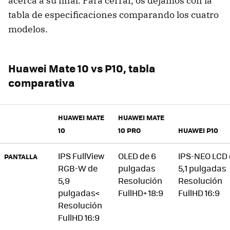
acerca a su final. Para cerrar, os dejamos con la
tabla de especificaciones comparando los cuatro
modelos.
Huawei Mate 10 vs P10, tabla
comparativa
HUAWEI MATE
HUAWEI MATE
10
10 PRO
HUAWEI P10
IPS FullView
OLED de 6
IPS-NEO LCD
PANTALLA
RGB-W de
pulgadas
5,1 pulgadas
5,9
Resolución
Resolución
pulgadas<
FullHD+ 18:9
FullHD 16:9
Resolución
FullHD 16:9