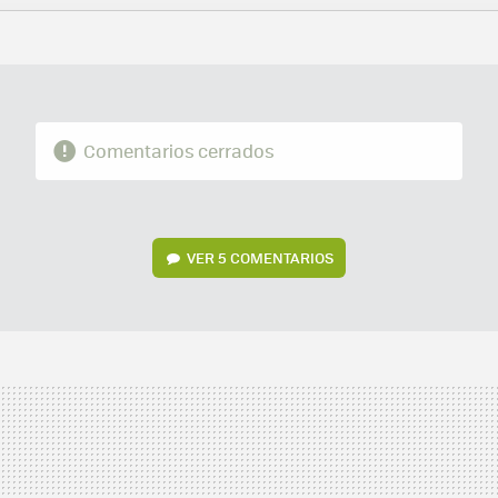
FACEBOOK
TWITTER
FLIPBOARD
E-
WHATSAPP
MAIL
Comentarios cerrados
VER
5 COMENTARIOS