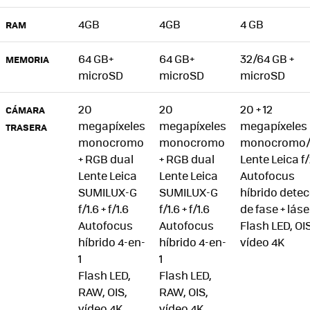
4GB
4GB
4 GB
RAM
64 GB+
64 GB+
32/64 GB +
MEMORIA
microSD
microSD
microSD
20
20
20 + 12
CÁMARA
megapíxeles
megapíxeles
megapíxeles
TRASERA
monocromo
monocromo
monocromo
+ RGB dual
+ RGB dual
Lente Leica f/
Lente Leica
Lente Leica
Autofocus
SUMILUX-G
SUMILUX-G
híbrido dete
f/1.6 + f/1.6
f/1.6 + f/1.6
de fase + láse
Autofocus
Autofocus
Flash LED, OIS
híbrido 4-en-
híbrido 4-en-
vídeo 4K
1
1
Flash LED,
Flash LED,
RAW, OIS,
RAW, OIS,
vídeo 4K
vídeo 4K