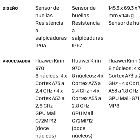
Sensor de
Sensor de
145.3 x 69.3 x 
DISEÑO
huellas
huellas
mm y 145 g
Resistencia
Resistencia
Sensor de hu
a
a
salpicaduras
salpicaduras
IP63
IP67
Huawei Kirin
Huawei Kirin
Huawei Kirin
PROCESADOR
970
970
8 núcleos: 4 x
8 núcleos: 4 x
8 núcleos: 4 x
Cortex A73 a 
Cortex A73 a
Cortex A73 a
GHz + 4 x Cor
2,4 GHz + 4 x
2,4 GHz + 4 x
A53 a 1,8 GHz
Cortex A53 a
Cortex A53 a
GPU Mali-G71
2,8 GHz
2,8 GHz
MP8
GPU Mali
GPU Mali
G72MP12
G72MP12
(doce
(doce
núcleos)
núcleos)