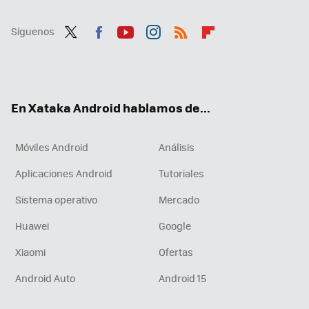
Síguenos
Twit
Fac
You
Inst
RSS
Flip
ter
ebo
tub
agr
boa
ok
e
am
rd
En Xataka Android hablamos de...
Móviles Android
Análisis
Aplicaciones Android
Tutoriales
Sistema operativo
Mercado
Huawei
Google
Xiaomi
Ofertas
Android Auto
Android 15