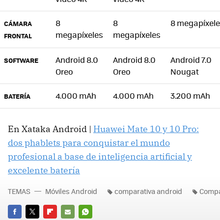
8
8
8 megapíxel
CÁMARA
megapíxeles
megapíxeles
FRONTAL
Android 8.0
Android 8.0
Android 7.0
SOFTWARE
Oreo
Oreo
Nougat
4.000 mAh
4.000 mAh
3.200 mAh
BATERÍA
En Xataka Android |
Huawei Mate 10 y 10 Pro:
dos phablets para conquistar el mundo
profesional a base de inteligencia artificial y
excelente batería
TEMAS
Móviles Android
comparativa android
Compa