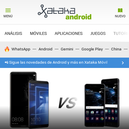
MENÚ
NUEVO
ANÁLISIS
MÓVILES
APLICACIONES
JUEGOS
TUTORI
HOY SE HABLA DE
WhatsApp
Android
Gemini
Google Play
China
📲 Sigue las novedades de Android y más en Xataka Móvil