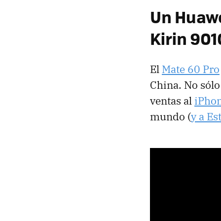
Un Huawe
Kirin 901
El
Mate 60 Pro
China. No sól
ventas al
iPho
mundo (
y a Es