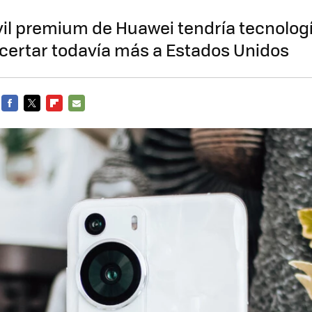
vil premium de Huawei tendría tecnolog
certar todavía más a Estados Unidos
FACEBOOK
TWITTER
FLIPBOARD
E-
MAIL