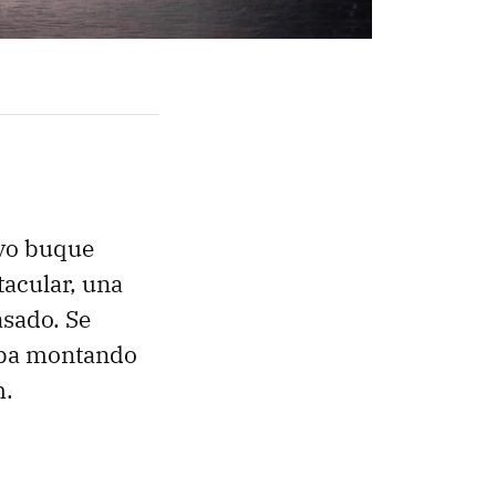
evo buque
tacular, una
asado. Se
aba montando
m.