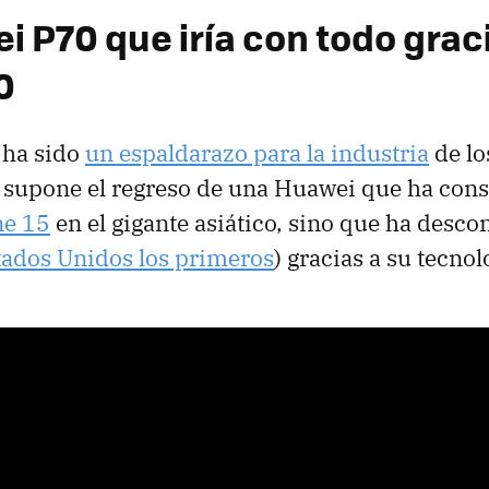
i P70 que iría con todo grac
0
ha sido
un espaldarazo para la industria
de lo
o supone el regreso de una Huawei que ha con
ne 15
en el gigante asiático, sino que ha desco
tados Unidos los primeros
) gracias a su tecnol