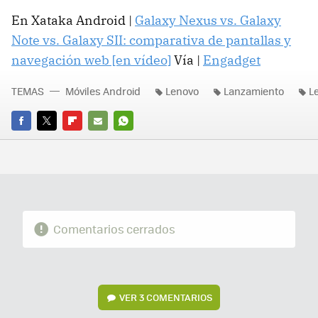
En Xataka Android |
Galaxy Nexus vs. Galaxy
Note vs. Galaxy SII: comparativa de pantallas y
navegación web [en vídeo]
Vía |
Engadget
TEMAS
Móviles Android
Lenovo
Lanzamiento
L
FACEBOOK
TWITTER
FLIPBOARD
E-
WHATSAPP
MAIL
Comentarios cerrados
VER
3 COMENTARIOS