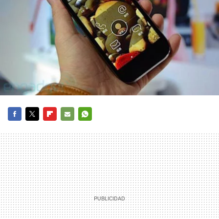
FACEBOOK
TWITTER
FLIPBOARD
E-
WHATSAPP
MAIL