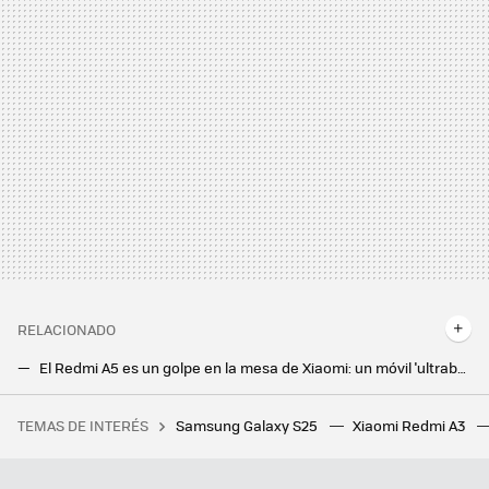
RELACIONADO
El Redmi A5 es un golpe en la mesa de Xiaomi: un móvil 'ultrabarato' que sorprende por su precio de escándalo
Honor Magic7 Lite: el nuevo gama media de Honor tiene una brutal batería de 6.600 mAh y es resistente a caídas y temperaturas extremas
TEMAS DE INTERÉS
Samsung Galaxy S25
Xiaomi Redmi A3
Se quería montar su primer PC gaming, y cometió uno de los errores más elementales a la hora de planear el diseño de su equipo
Ya sabemos cuándo llegan los nuevos Google Pixel 10: el buque insignia de Android se renueva en agosto