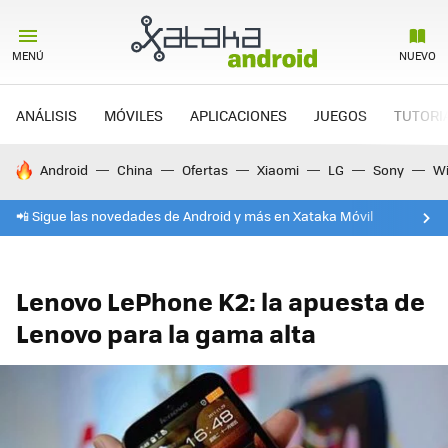
MENÚ
NUEVO
ANÁLISIS
MÓVILES
APLICACIONES
JUEGOS
TUTORI
HOY SE HABLA DE
Android
China
Ofertas
Xiaomi
LG
Sony
Wi
📲 Sigue las novedades de Android y más en Xataka Móvil
Lenovo LePhone K2: la apuesta de
Lenovo para la gama alta