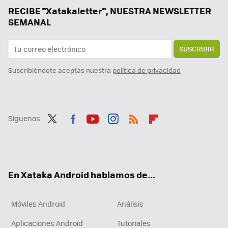
Los móviles de Sony ponen otro clavo más a su ataúd. Están dejando de venderse en algunos países
RECIBE "Xatakaletter", NUESTRA NEWSLETTER
SEMANAL
SUSCRIBIR
Suscribiéndote aceptas nuestra
política de privacidad
Síguenos
Twit
Fac
You
Inst
RSS
Flip
ter
ebo
tub
agr
boa
ok
e
am
rd
En Xataka Android hablamos de...
Móviles Android
Análisis
Aplicaciones Android
Tutoriales