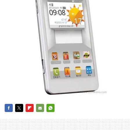
FACEBOOK
TWITTER
FLIPBOARD
E-
WHATSAPP
MAIL