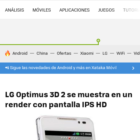
ANÁLISIS
MÓVILES
APLICACIONES
JUEGOS
TUTORI
HOY SE HABLA DE
Android
China
Ofertas
Xiaomi
LG
WiFi
Vi
📲 Sigue las novedades de Android y más en Xataka Móvil
LG Optimus 3D 2 se muestra en un
render con pantalla IPS HD