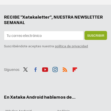
Samsung hace los deberes con el nuevo Galaxy Z Flip7: vendrá con la mejor pantalla exterior hasta la fecha
Un Galaxy Z Flip6 con regalo y a precio mínimo, varios gama media muy rebajados y más ofertones. Cazando Gangas
RECIBE "Xatakaletter", NUESTRA NEWSLETTER
SEMANAL
SUSCRIBIR
Suscribiéndote aceptas nuestra
política de privacidad
Síguenos
Twit
Fac
You
Inst
RSS
Flip
ter
ebo
tub
agr
boa
ok
e
am
rd
En Xataka Android hablamos de...
Móviles Android
Análisis