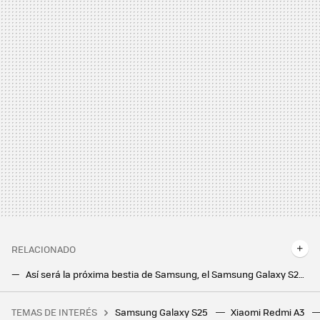
RELACIONADO
Así será la próxima bestia de Samsung, el Samsung Galaxy S25 Ultra, según OnLeaks
El Samsung Galaxy S25 dará un necesario salto en procesador para mirar de tú a tú al iPhone, según filtraciones
TEMAS DE INTERÉS
Samsung Galaxy S25
Xiaomi Redmi A3
RootedCon está dispuesta a llegar al Constitucional si tiene que hacerlo: "LaLiga ha hackeado la ley" con los bloqueos de IPs