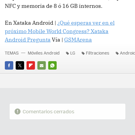
NFC y memoria de 8 ó 16 GB internos.
En Xataka Android |
¿Qué esperas ver en el
próximo Mobile World Congress? Xataka
Android Pregunta
Vía |
GSMArena
TEMAS
Móviles Android
LG
Filtraciones
Androi
FACEBOOK
TWITTER
FLIPBOARD
E-
WHATSAPP
MAIL
Comentarios cerrados