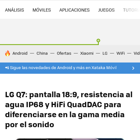
ANÁLISIS
MÓVILES
APLICACIONES
JUEGOS
TUTORI
HOY SE HABLA DE
Android
China
Ofertas
Xiaomi
LG
WiFi
Vi
📲 Sigue las novedades de Android y más en Xataka Móvil
LG Q7: pantalla 18:9, resistencia al
agua IP68 y HiFi QuadDAC para
diferenciarse en la gama media
por el sonido