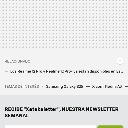
RELACIONADO
Los Realme 12 Pro y Realme 12 Pro+ ya están disponibles en España con oferta de lanzamiento
El Pixel 8a se apunta a un cambio radical: estas son las características con las que se acerca a la gama alta
TEMAS DE INTERÉS
Samsung Galaxy S25
Xiaomi Redmi A3
Si algún día te roban el iPhone, es importante tener este ajuste activado: puede impedir que vacíen tu cuenta bancaria
ZTE Nubia Flip 2 5G. Ofrecer un smartphone plegable por menos de mil euros no es fácil, pero ZTE ya lo ha conseguido dos veces
Los móviles con baterías de 6.000 mAh son cada vez más frecuentes, pero no en Europa. Hay una razón crucial
RECIBE "Xatakaletter", NUESTRA NEWSLETTER
SEMANAL