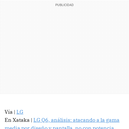
Vía |
LG
En Xataka |
LG Q6, análisis: atacando a la gama
media por diseño y pantalla, no con potencia