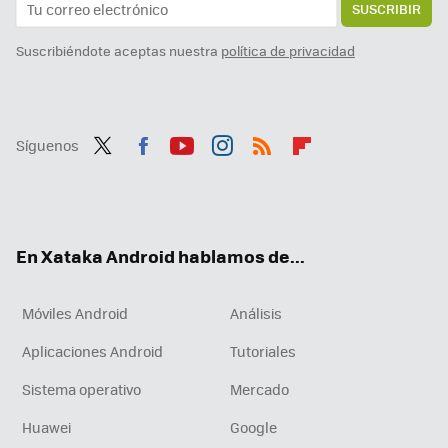
SUSCRIBIR
Suscribiéndote aceptas nuestra
política de privacidad
Síguenos
Twit
Fac
You
Inst
RSS
Flip
ter
ebo
tub
agr
boa
ok
e
am
rd
En Xataka Android hablamos de...
Móviles Android
Análisis
Aplicaciones Android
Tutoriales
Sistema operativo
Mercado
Huawei
Google