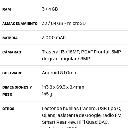
3 / 4 GB
RAM
32 / 64 GB + microSD
ALMACENAMIENTO
3.000 mAh
BATERÍA
Trasera: 13 / 16MP, PDAF Frontal: 5MP
CÁMARAS
de gran angular / 8MP
Android 8.1 Oreo
SOFTWARE
143.8 x 69.3 x 8.4mm
DIMENSIONES Y
145 g
PESO
Lector de huellas trasero, USB tipo C,
OTROS
QLens, asistente de Google, radio FM,
Smart Rear Key, HiFi Quad DAC,