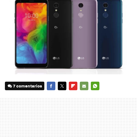
7 comentarios
FACEBOOK
TWITTER
FLIPBOARD
E-
WHATSAPP
MAIL