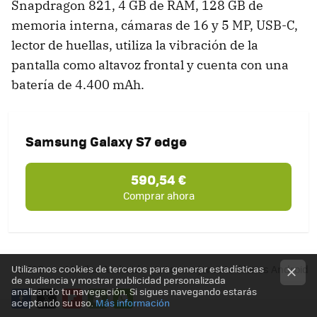
Snapdragon 821, 4 GB de RAM, 128 GB de
memoria interna, cámaras de 16 y 5 MP, USB-C,
lector de huellas, utiliza la vibración de la
pantalla como altavoz frontal y cuenta con una
batería de 4.400 mAh.
Samsung Galaxy S7 edge
590,54 €
Comprar ahora
TEMAS
Móviles Android
Los mejores teléfonos Android
Utilizamos cookies de terceros para generar estadísticas
de audiencia y mostrar publicidad personalizada
analizando tu navegación. Si sigues navegando estarás
aceptando su uso.
Más información