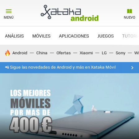
MENÚ
NUEVO
ANÁLISIS
MÓVILES
APLICACIONES
JUEGOS
TUTORI
HOY SE HABLA DE
Android
China
Ofertas
Xiaomi
LG
Sony
Wi
📲 Sigue las novedades de Android y más en Xataka Móvil