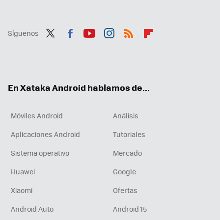
Síguenos
Twit
Fac
You
Inst
RSS
Flip
ter
ebo
tub
agr
boa
ok
e
am
rd
En Xataka Android hablamos de...
Móviles Android
Análisis
Aplicaciones Android
Tutoriales
Sistema operativo
Mercado
Huawei
Google
Xiaomi
Ofertas
Android Auto
Android 15