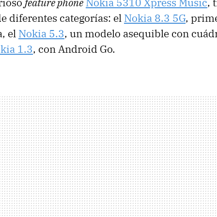
rioso
feature phone
Nokia 5310 Xpress Music
, 
 diferentes categorías: el
Nokia 8.3 5G
, prim
, el
Nokia 5.3
, un modelo asequible con cuád
kia 1.3
, con Android Go.