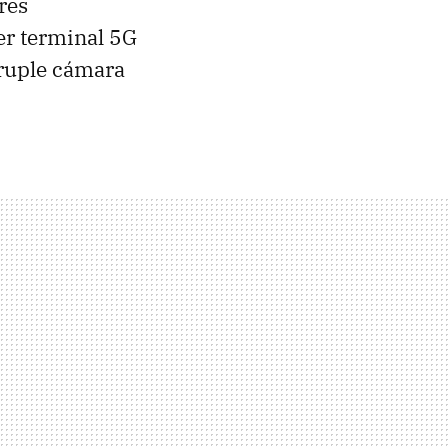
tres
er terminal 5G
ruple cámara