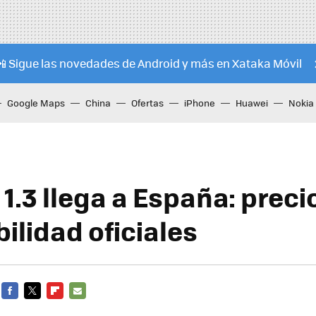
📲 Sigue las novedades de Android y más en Xataka Móvil
Google Maps
China
Ofertas
iPhone
Huawei
Nokia
 1.3 llega a España: preci
ilidad oficiales
FACEBOOK
TWITTER
FLIPBOARD
E-