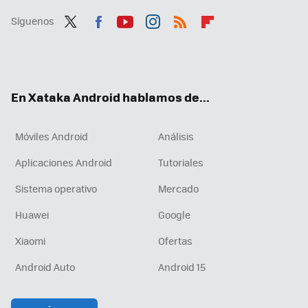
Síguenos
Twit
Fac
You
Inst
RSS
Flip
ter
ebo
tub
agr
boa
ok
e
am
rd
En Xataka Android hablamos de...
Móviles Android
Análisis
Aplicaciones Android
Tutoriales
Sistema operativo
Mercado
Huawei
Google
Xiaomi
Ofertas
Android Auto
Android 15