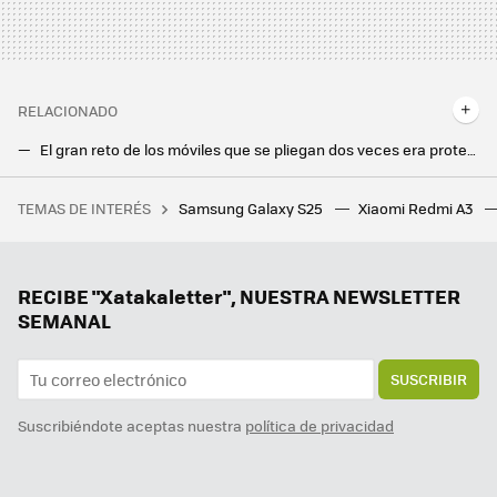
RELACIONADO
El gran reto de los móviles que se pliegan dos veces era proteger su pantalla. Una marca china lo ha resuelto de la forma más inteligente
Instaló la actualización de Google para evitar el sobrecalentamiento en su Pixel 6a. El móvil se incendió igualmente mientras dormía
TEMAS DE INTERÉS
Samsung Galaxy S25
Xiaomi Redmi A3
Christopher Nolan replica al derrotismo de Matt Damon sobre 'La Odisea': "El cine es vital y esencial, y sigue transformándose"
RECIBE "Xatakaletter", NUESTRA NEWSLETTER
SEMANAL
SUSCRIBIR
Suscribiéndote aceptas nuestra
política de privacidad