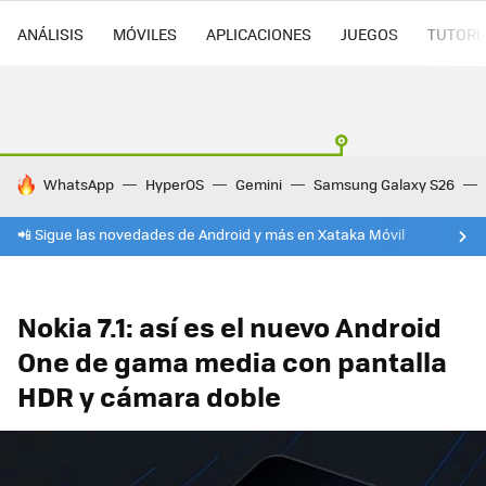
ANÁLISIS
MÓVILES
APLICACIONES
JUEGOS
TUTORI
HOY SE HABLA DE
WhatsApp
HyperOS
Gemini
Samsung Galaxy S26
📲 Sigue las novedades de Android y más en Xataka Móvil
Nokia 7.1: así es el nuevo Android
One de gama media con pantalla
HDR y cámara doble