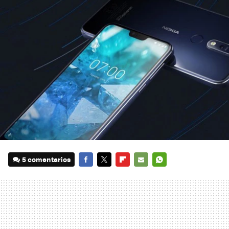
5 comentarios
FACEBOOK
TWITTER
FLIPBOARD
E-
WHATSAPP
MAIL