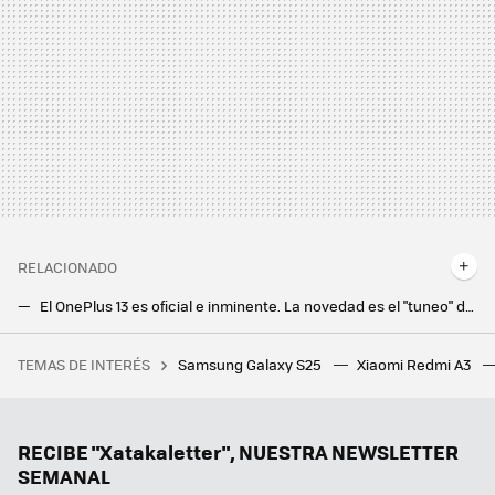
RELACIONADO
El OnePlus 13 es oficial e inminente. La novedad es el "tuneo" del Snapdragon con el equipo de "chips de PC que hicieron época"
El próximo OnePlus 13 será uno de los primeros móviles Android en incluir una característica disponible en el iPhone desde hace años
TEMAS DE INTERÉS
Samsung Galaxy S25
Xiaomi Redmi A3
10 apps maravillosas de Mac que aún no tienen equivalente de la misma calidad en Windows
Ni Samsung ni Apple, el campeón en móviles ultradelgados es este fabricante chino que sigue sin llegar a Europa
Samsung ya pone fecha a la versión final de One UI 7: estos Galaxy recibirán la actualización en solo unas semanas
RECIBE "Xatakaletter", NUESTRA NEWSLETTER
SEMANAL