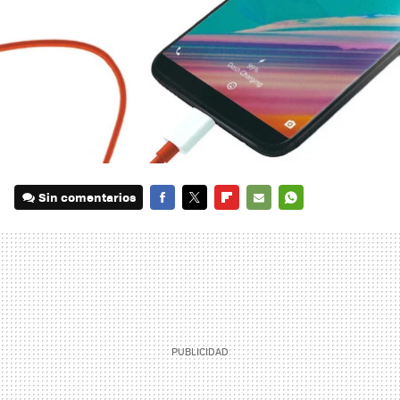
Sin comentarios
FACEBOOK
TWITTER
FLIPBOARD
E-
WHATSAPP
MAIL