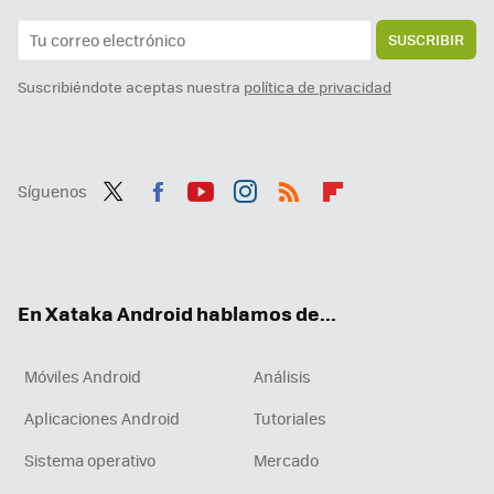
SUSCRIBIR
Suscribiéndote aceptas nuestra
política de privacidad
Síguenos
Twit
Fac
You
Inst
RSS
Flip
ter
ebo
tub
agr
boa
ok
e
am
rd
En Xataka Android hablamos de...
Móviles Android
Análisis
Aplicaciones Android
Tutoriales
Sistema operativo
Mercado