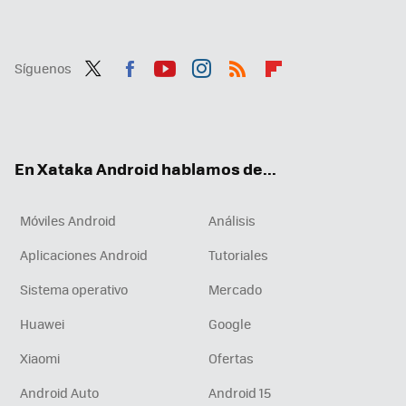
Síguenos
Twit
Fac
You
Inst
RSS
Flip
ter
ebo
tub
agr
boa
ok
e
am
rd
En Xataka Android hablamos de...
Móviles Android
Análisis
Aplicaciones Android
Tutoriales
Sistema operativo
Mercado
Huawei
Google
Xiaomi
Ofertas
Android Auto
Android 15