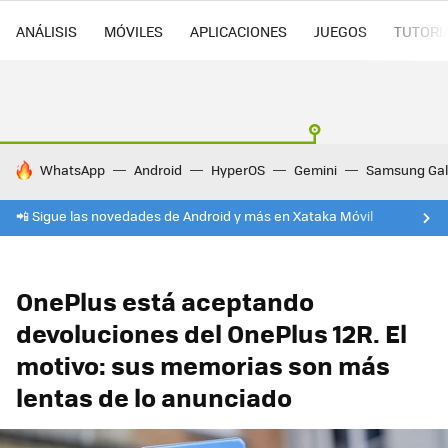
ANÁLISIS
MÓVILES
APLICACIONES
JUEGOS
TUTORI
HOY SE HABLA DE
WhatsApp
Android
HyperOS
Gemini
Samsung Gal
📲 Sigue las novedades de Android y más en Xataka Móvil
OnePlus está aceptando
devoluciones del OnePlus 12R. El
motivo: sus memorias son más
lentas de lo anunciado