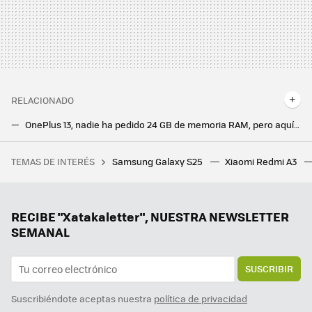
RELACIONADO
OnePlus 13, nadie ha pedido 24 GB de memoria RAM, pero aquí están. Todo un derroche de potencia con la guinda puesta en las cámaras
OnePlus 13R: un hermano pequeño más barato pero con todo lo necesario para sorprender por su relación precio-especificaciones
TEMAS DE INTERÉS
Samsung Galaxy S25
Xiaomi Redmi A3
Unos científicos lanzaron una vaca a las profundidades del Mar de China. Descubrieron a ocho invitados inesperados al festín
Ya sabemos cuándo llegan los nuevos Google Pixel 10: el buque insignia de Android se renueva en agosto
Los móviles de Sony ponen otro clavo más a su ataúd. Están dejando de venderse en algunos países
RECIBE "Xatakaletter", NUESTRA NEWSLETTER
SEMANAL
SUSCRIBIR
Suscribiéndote aceptas nuestra
política de privacidad