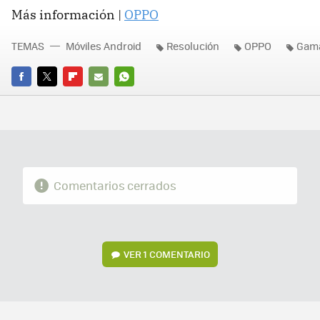
Más información |
OPPO
TEMAS
Móviles Android
Resolución
OPPO
Gama
FACEBOOK
TWITTER
FLIPBOARD
E-
WHATSAPP
MAIL
Comentarios cerrados
VER
1 COMENTARIO