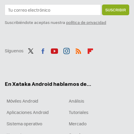
SUSCRIBIR
Suscribiéndote aceptas nuestra
política de privacidad
Síguenos
Twit
Fac
You
Inst
RSS
Flip
ter
ebo
tub
agr
boa
ok
e
am
rd
En Xataka Android hablamos de...
Móviles Android
Análisis
Aplicaciones Android
Tutoriales
Sistema operativo
Mercado