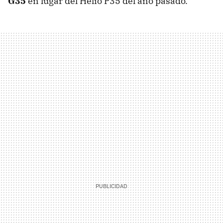
G35
en lugar del Helio P35 del año pasado.