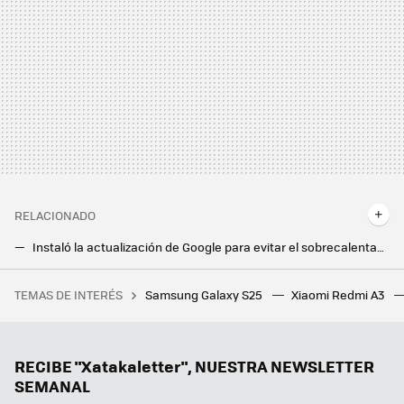
RELACIONADO
Instaló la actualización de Google para evitar el sobrecalentamiento en su Pixel 6a. El móvil se incendió igualmente mientras dormía
Un youtuber coreano se propuso comprobar hasta dónde llegará el plegable de Samsung. Más de 175.000 pliegues no son poca cosa
TEMAS DE INTERÉS
Samsung Galaxy S25
Xiaomi Redmi A3
España va a encadenar tres olas de calor en seis semanas. AEMET lo tiene claro: ya no es una ola, es el clima
RECIBE "Xatakaletter", NUESTRA NEWSLETTER
SEMANAL