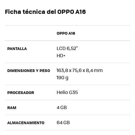
Ficha técnica del OPPO A16
OPPO A16
LCD 6,52"
PANTALLA
HD+
163,8 x 75,6 x 8,4 mm
DIMENSIONES Y PESO
190 g
Helio G35
PROCESADOR
4 GB
RAM
64 GB
ALMACENAMIENTO