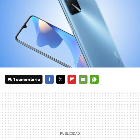
1 comentario
FACEBOOK
TWITTER
FLIPBOARD
E-
WHATSAPP
MAIL