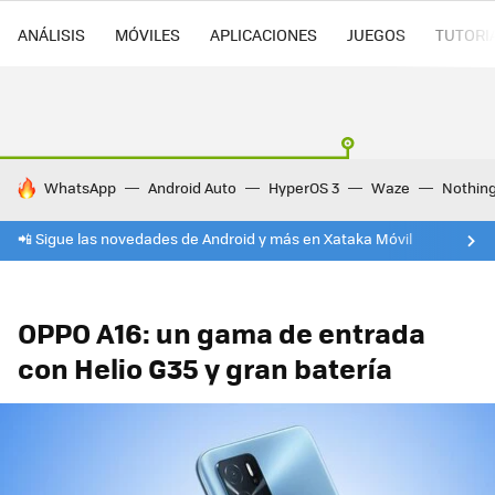
ANÁLISIS
MÓVILES
APLICACIONES
JUEGOS
TUTORI
HOY SE HABLA DE
WhatsApp
Android Auto
HyperOS 3
Waze
Nothin
📲 Sigue las novedades de Android y más en Xataka Móvil
OPPO A16: un gama de entrada
con Helio G35 y gran batería