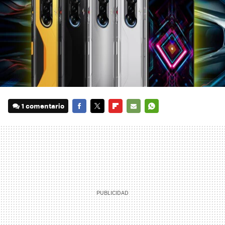
1 comentario
FACEBOOK
TWITTER
FLIPBOARD
E-
WHATSAPP
MAIL