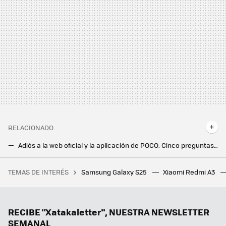
RELACIONADO
Adiós a la web oficial y la aplicación de POCO. Cinco preguntas y respuestas sobre la decisión de Xiaomi y el futuro de la marca
POCO C75: el nuevo candidato de Xiaomi a móvil bueno, bonito y barato llega con descuento
TEMAS DE INTERÉS
Samsung Galaxy S25
Xiaomi Redmi A3
Un jugador compra a su hijo un PC gaming nuevo por 1.160 euros, pero no se da cuenta de que el hardware instalado tiene más de 10 años
Google la lía en todo el mundo y estos Chromecast dejan de funcionar: reiniciarlos no sirve de nada
Hay vida más allá de Windows y Mac: los Chromebooks son perfectos para trabajar o estudiar y estos son los mejores
RECIBE "Xatakaletter", NUESTRA NEWSLETTER
SEMANAL