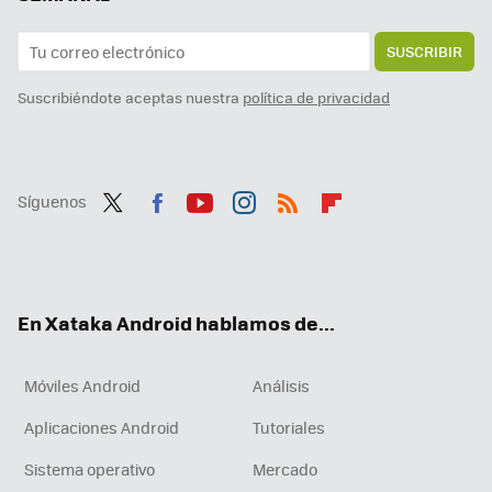
SUSCRIBIR
Suscribiéndote aceptas nuestra
política de privacidad
Síguenos
Twit
Fac
You
Inst
RSS
Flip
ter
ebo
tub
agr
boa
ok
e
am
rd
En Xataka Android hablamos de...
Móviles Android
Análisis
Aplicaciones Android
Tutoriales
Sistema operativo
Mercado