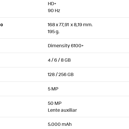
HD+
90 Hz
168 x 77,91 x 8,19 mm.
SO
195 g.
Dimensity 6100+
4 / 6 / 8 GB
128 / 256 GB
5 MP
50 MP
Lente auxiliar
5.000 mAh