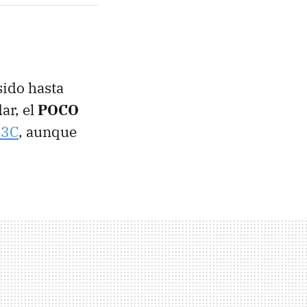
sido hasta
ar, el
POCO
13C
, aunque