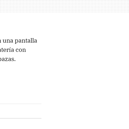
 una pantalla
atería con
bazas.