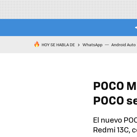
HOY SE HABLA DE
WhatsApp
Android Auto
POCO M6
POCO se
El nuevo POC
Redmi 13C, 