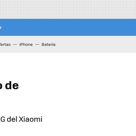
fertas
iPhone
Batería
o de
G del Xiaomi