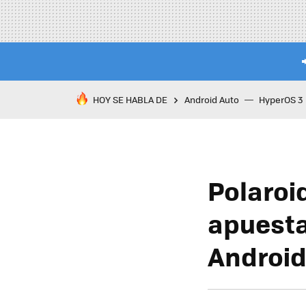
HOY SE HABLA DE
Android Auto
HyperOS 3
Polaroid
apuesta
Androi