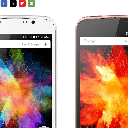
FACEBOOK
TWITTER
FLIPBOARD
E-
MAIL