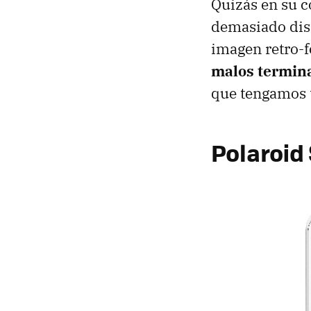
Quizás en su c
demasiado dist
imagen retro-f
malos termin
que tengamos to
Polaroid