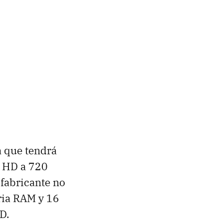
a que tendrá
n HD a 720
 fabricante no
ria RAM y 16
D.