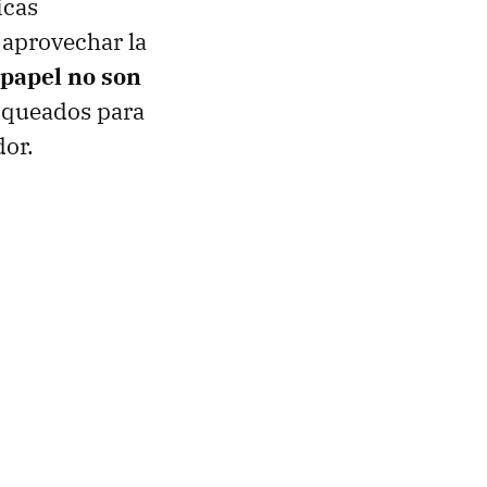
icas
 aprovechar la
 papel no son
loqueados para
dor.