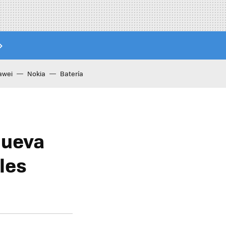
awei
Nokia
Batería
nueva
les