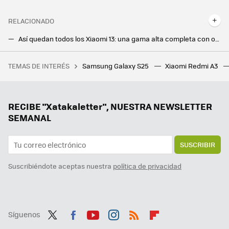
RELACIONADO
Así quedan todos los Xiaomi 13: una gama alta completa con opciones para todos los gustos
Xiaomi 13T y Xiaomi 13T Pro: una prueba más del binomio Xiaomi+Leica con novedades inéditas en una gama 'T'
TEMAS DE INTERÉS
Samsung Galaxy S25
Xiaomi Redmi A3
Un joven de 19 años hackeó el iPhone, fue contratado por Apple y terminó despedido por no contestar a un correo
RECIBE "Xatakaletter", NUESTRA NEWSLETTER
SEMANAL
SUSCRIBIR
Suscribiéndote aceptas nuestra
política de privacidad
Síguenos