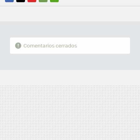
FACEBOOK
TWITTER
FLIPBOARD
E-
WHATSAPP
MAIL
Comentarios cerrados