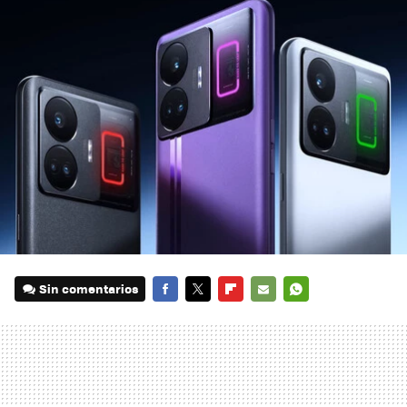
Sin comentarios
FACEBOOK
TWITTER
FLIPBOARD
E-
WHATSAPP
MAIL