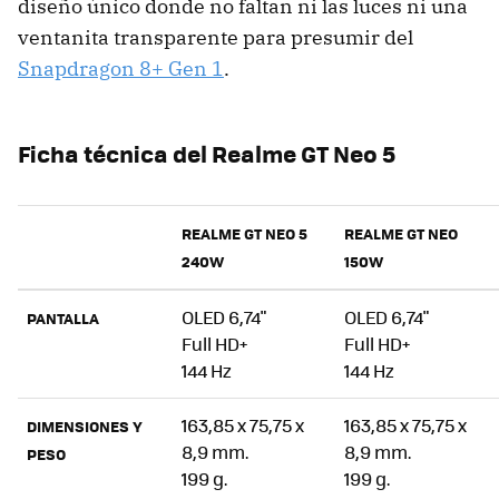
diseño único donde no faltan ni las luces ni una
ventanita transparente para presumir del
Snapdragon 8+ Gen 1
.
Ficha técnica del Realme GT Neo 5
REALME GT NEO 5
REALME GT NEO
240W
150W
OLED 6,74"
OLED 6,74"
PANTALLA
Full HD+
Full HD+
144 Hz
144 Hz
163,85 x 75,75 x
163,85 x 75,75 x
DIMENSIONES Y
8,9 mm.
8,9 mm.
PESO
199 g.
199 g.