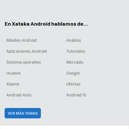
Twit
Fac
You
Inst
RSS
Flip
ter
ebo
tub
agr
boa
ok
e
am
rd
En Xataka Android hablamos de...
Móviles Android
Análisis
Aplicaciones Android
Tutoriales
Sistema operativo
Mercado
Huawei
Google
Xiaomi
Ofertas
Android Auto
Android 15
VER MÁS TEMAS