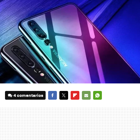
4 comentarios
FACEBOOK
TWITTER
FLIPBOARD
E-
WHATSAPP
MAIL