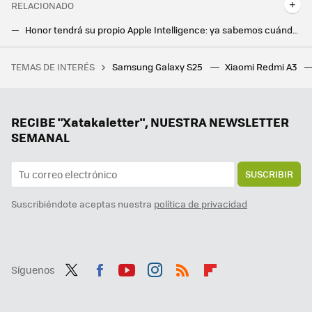
RELACIONADO
Honor tendrá su propio Apple Intelligence: ya sabemos cuándo llegan los Magic7 MagicOS 9
Me preguntan mucho qué móvil comprar y siempre recomiendo un Google Pixel. Sólo pido que miren una cosa antes de hacerlo
TEMAS DE INTERÉS
Samsung Galaxy S25
Xiaomi Redmi A3
La nueva Telefónica quiere reinventar su oferta de contenidos: está valorando pujar por un canal de televisión en abierto
Ni Samsung ni Apple, el campeón en móviles ultradelgados es este fabricante chino que sigue sin llegar a Europa
Samsung ya pone fecha a la versión final de One UI 7: estos Galaxy recibirán la actualización en solo unas semanas
RECIBE "Xatakaletter", NUESTRA NEWSLETTER
SEMANAL
SUSCRIBIR
Suscribiéndote aceptas nuestra
política de privacidad
Síguenos
Twit
Fac
You
Inst
RSS
Flip