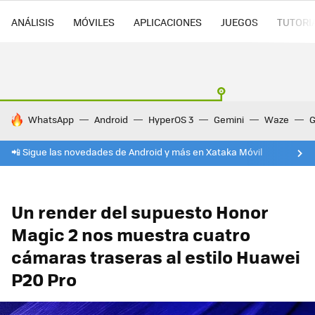
ANÁLISIS
MÓVILES
APLICACIONES
JUEGOS
TUTORI
HOY SE HABLA DE
WhatsApp
Android
HyperOS 3
Gemini
Waze
G
📲 Sigue las novedades de Android y más en Xataka Móvil
Un render del supuesto Honor
Magic 2 nos muestra cuatro
cámaras traseras al estilo Huawei
P20 Pro