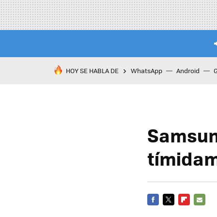
HOY SE HABLA DE
WhatsApp
Android
Samsun
tímidam
FACEBOOK
TWITTER
FLIPBOARD
E-