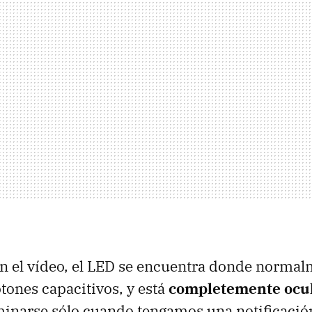
 el vídeo, el
LED
se encuentra donde normal
otones capacitivos, y está
completemente ocu
uminarse sólo cuando tengamos una notificació