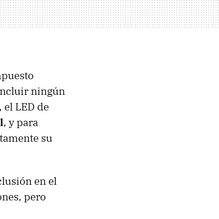
mpuesto
incluir ningún
, el
LED
de
l
, y para
ctamente su
clusión en el
ones, pero