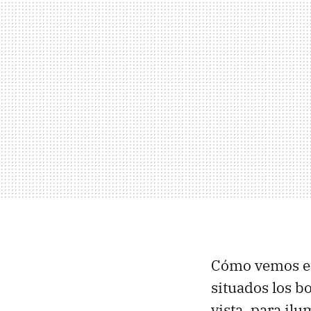
Cómo vemos en
situados los b
vista, para il