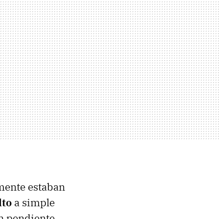
mente estaban
lto
a simple
n pendiente.