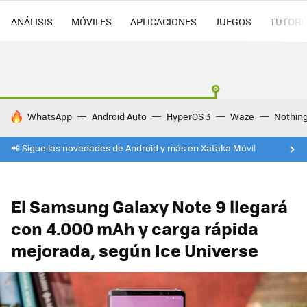
ANÁLISIS
MÓVILES
APLICACIONES
JUEGOS
TUTORI
HOY SE HABLA DE
WhatsApp
Android Auto
HyperOS 3
Waze
Nothin
📲 Sigue las novedades de Android y más en Xataka Móvil
El Samsung Galaxy Note 9 llegará
con 4.000 mAh y carga rápida
mejorada, según Ice Universe