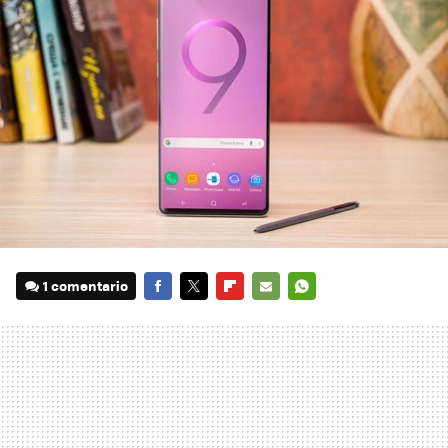
1 comentario
FACEBOOK
TWITTER
FLIPBOARD
E-
WHATSAPP
MAIL