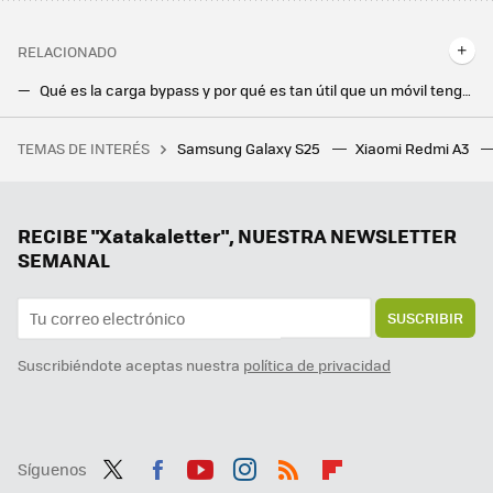
RELACIONADO
Qué es la carga bypass y por qué es tan útil que un móvil tenga carga de paso para cuidar de la salud de su batería
¿Dejar el móvil cargando todo el día es peligroso? Esto es lo que realmente puede pasar
TEMAS DE INTERÉS
Samsung Galaxy S25
Xiaomi Redmi A3
Flexispot tiene el escritorio elevable ideal para trabajar tanto de pie como sentado, y ahora está más rebajado
Samsung hace los deberes con el nuevo Galaxy Z Flip7: vendrá con la mejor pantalla exterior hasta la fecha
Un Galaxy Z Flip6 con regalo y a precio mínimo, varios gama media muy rebajados y más ofertones. Cazando Gangas
RECIBE "Xatakaletter", NUESTRA NEWSLETTER
SEMANAL
SUSCRIBIR
Suscribiéndote aceptas nuestra
política de privacidad
Síguenos