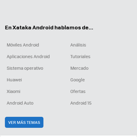
Twit
Fac
You
Inst
RSS
Flip
ter
ebo
tub
agr
boa
ok
e
am
rd
En Xataka Android hablamos de...
Móviles Android
Análisis
Aplicaciones Android
Tutoriales
Sistema operativo
Mercado
Huawei
Google
Xiaomi
Ofertas
Android Auto
Android 15
VER MÁS TEMAS