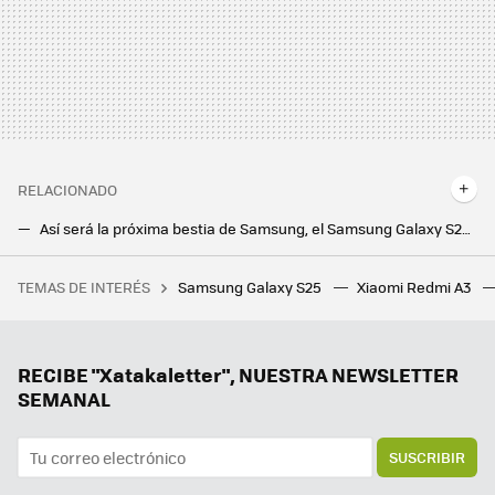
RELACIONADO
Así será la próxima bestia de Samsung, el Samsung Galaxy S25 Ultra, según OnLeaks
El Galaxy S25 Ultra se fija en el iPhone y sería el primer móvil Samsung en contar con conectividad por satélite
TEMAS DE INTERÉS
Samsung Galaxy S25
Xiaomi Redmi A3
La debacle demográfica en Europa, expuesta en este mapa con un invitado engañoso: Mónaco
Samsung hace los deberes con el nuevo Galaxy Z Flip7: vendrá con la mejor pantalla exterior hasta la fecha
Hay vida más allá de Windows y Mac: los Chromebooks son perfectos para trabajar o estudiar y estos son los mejores
RECIBE "Xatakaletter", NUESTRA NEWSLETTER
SEMANAL
SUSCRIBIR