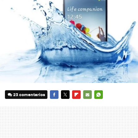
23 comentarios
FACEBOOK
TWITTER
FLIPBOARD
E-
WHATSAPP
MAIL