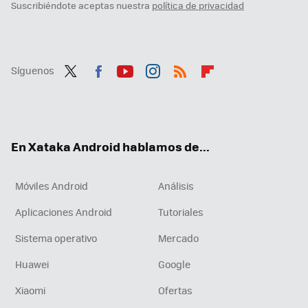
Suscribiéndote aceptas nuestra
política de privacidad
Síguenos
Twit
Fac
You
Inst
RSS
Flip
ter
ebo
tub
agr
boa
ok
e
am
rd
En Xataka Android hablamos de...
Móviles Android
Análisis
Aplicaciones Android
Tutoriales
Sistema operativo
Mercado
Huawei
Google
Xiaomi
Ofertas