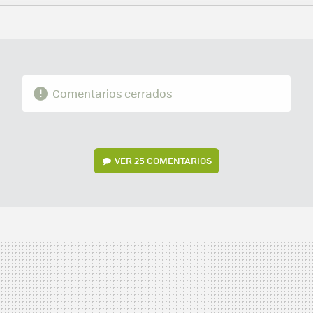
FACEBOOK
TWITTER
FLIPBOARD
E-
WHATSAPP
MAIL
Comentarios cerrados
VER
25 COMENTARIOS