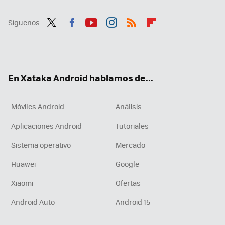
Síguenos
Twit
Fac
You
Inst
RSS
Flip
ter
ebo
tub
agr
boa
ok
e
am
rd
En Xataka Android hablamos de...
Móviles Android
Análisis
Aplicaciones Android
Tutoriales
Sistema operativo
Mercado
Huawei
Google
Xiaomi
Ofertas
Android Auto
Android 15