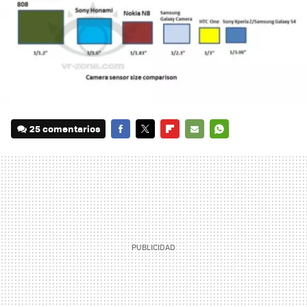
25 comentarios
FACEBOOK
TWITTER
FLIPBOARD
E-
WHATSAPP
MAIL