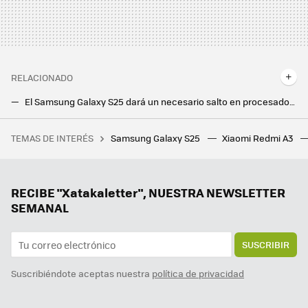
RELACIONADO
El Samsung Galaxy S25 dará un necesario salto en procesador para mirar de tú a tú al iPhone, según filtraciones
No esperábamos ver al Google Pixel 9a tan pronto. Y ya hay hasta un vídeo filtrado con todo detalle
TEMAS DE INTERÉS
Samsung Galaxy S25
Xiaomi Redmi A3
La debacle demográfica en Europa, expuesta en este mapa con un invitado engañoso: Mónaco
Samsung hace los deberes con el nuevo Galaxy Z Flip7: vendrá con la mejor pantalla exterior hasta la fecha
Hay vida más allá de Windows y Mac: los Chromebooks son perfectos para trabajar o estudiar y estos son los mejores
RECIBE "Xatakaletter", NUESTRA NEWSLETTER
SEMANAL
SUSCRIBIR
Suscribiéndote aceptas nuestra
política de privacidad