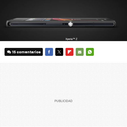
15 comentarios
FACEBOOK
TWITTER
FLIPBOARD
E-
WHATSAPP
MAIL