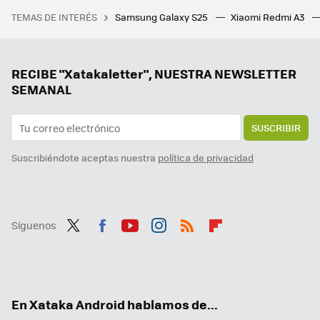
Me preguntan mucho qué móvil comprar y siempre recomiendo un Google Pixel. Sólo pido que miren una cosa antes de hacerlo
TEMAS DE INTERÉS
Samsung Galaxy S25
Xiaomi Redmi A3
Creíamos haberlo visto todo en entrevistas de trabajo, pero no. Esta empresa te pide hasta tu tarjeta de crédito, y no tiene buena pinta
Ni Samsung ni Apple, el campeón en móviles finos al extremo es de una marca desconocida. Me dejó sin palabras
Samsung ya pone fecha a la versión final de One UI 7: estos Galaxy recibirán la actualización en solo unas semanas
RECIBE "Xatakaletter", NUESTRA NEWSLETTER
SEMANAL
SUSCRIBIR
Suscribiéndote aceptas nuestra
política de privacidad
Síguenos
Twit
Fac
You
Inst
RSS
Flip
ter
ebo
tub
agr
boa
ok
e
am
rd
En Xataka Android hablamos de...