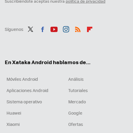
Suscribiéndote aceptas nuestra
política de privacidad
Síguenos
Twit
Fac
You
Inst
RSS
Flip
ter
ebo
tub
agr
boa
ok
e
am
rd
En Xataka Android hablamos de...
Móviles Android
Análisis
Aplicaciones Android
Tutoriales
Sistema operativo
Mercado
Huawei
Google
Xiaomi
Ofertas