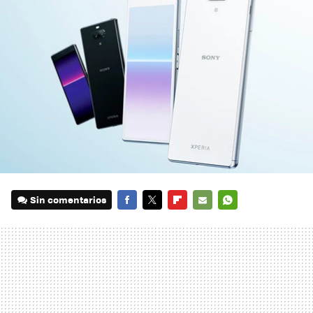
Sin comentarios
FACEBOOK
TWITTER
FLIPBOARD
E-
WHATSAPP
MAIL