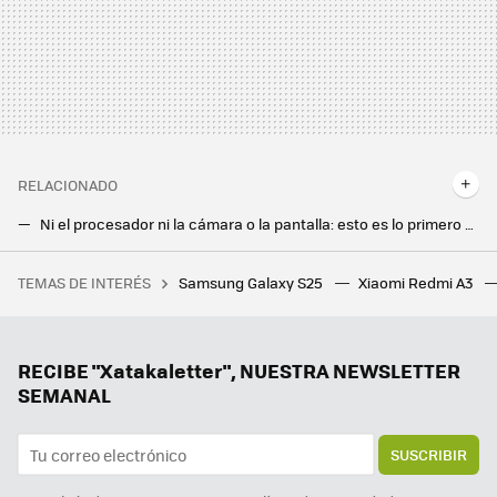
RELACIONADO
Ni el procesador ni la cámara o la pantalla: esto es lo primero en lo que me fijo cuando elijo móvil Android
Si crees que muchos móviles Android son parecidos, es por una gran razón. Este es el motivo que hay detrás
TEMAS DE INTERÉS
Samsung Galaxy S25
Xiaomi Redmi A3
Rusia ha confirmado una de las grandes incógnitas de la guerra en Ucrania: Corea del Norte les acompaña y no solo con tropas
Xiaomi quiere su propio procesador "hecho en casa". El Xring será una apuesta clave para su futuro
CMF Phone 2 Pro: el trono de móvil chollo tiene un nuevo rey, ahora sin su principal carencia
RECIBE "Xatakaletter", NUESTRA NEWSLETTER
SEMANAL
SUSCRIBIR