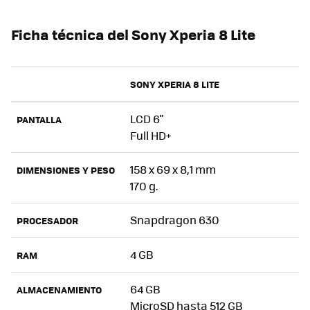
Ficha técnica del Sony Xperia 8 Lite
SONY XPERIA 8 LITE
LCD 6"
PANTALLA
Full HD+
158 x 69 x 8,1 mm
DIMENSIONES Y PESO
170 g.
Snapdragon 630
PROCESADOR
4 GB
RAM
64 GB
ALMACENAMIENTO
MicroSD hasta 512 GB