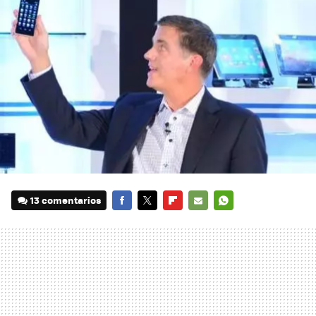
13 comentarios
FACEBOOK
TWITTER
FLIPBOARD
E-
WHATSAPP
MAIL