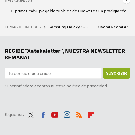
RELACIONADO
El primer móvil plegable triple es de Huawei es un prodigio técnico. Cambiar su pantalla cuesta más que un iPhone 16
El Galaxy S25 Ultra se fija en el iPhone y sería el primer móvil Samsung en contar con conectividad por satélite
TEMAS DE INTERÉS
Samsung Galaxy S25
Xiaomi Redmi A3
28 autoras para informarse y reflexionar sobre videojuegos
Samsung hace los deberes con el nuevo Galaxy Z Flip7: vendrá con la mejor pantalla exterior hasta la fecha
Google la lía en todo el mundo y estos Chromecast dejan de funcionar: reiniciarlos no sirve de nada
RECIBE "Xatakaletter", NUESTRA NEWSLETTER
SEMANAL
SUSCRIBIR
Suscribiéndote aceptas nuestra
política de privacidad
Síguenos
Twit
Fac
You
Inst
RSS
Flip
ter
ebo
tub
agr
boa