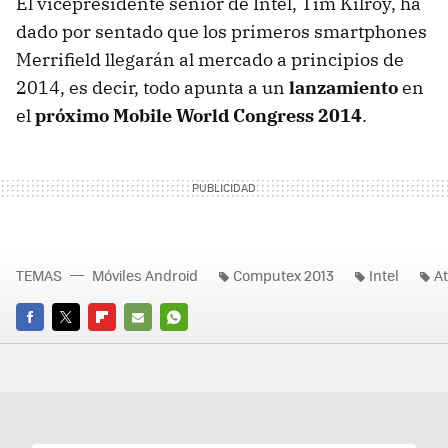
El vicepresidente senior de Intel, Tim Kilroy, ha
dado por sentado que los primeros smartphones
Merrifield llegarán al mercado a principios de
2014, es decir, todo apunta a un
lanzamiento
en
el
próximo Mobile World Congress 2014
.
TEMAS
Móviles Android
Computex 2013
Intel
A
FACEBOOK
TWITTER
FLIPBOARD
E-
WHATSAPP
MAIL