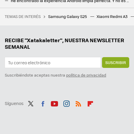
He encontrado la experiencia Android limpia perfecta. Y no es con un Google Pixel
El primer móvil plegable triple es de Huawei es un prodigio técnico. Cambiar su pantalla cuesta más que un iPhone 16
TEMAS DE INTERÉS
Samsung Galaxy S25
Xiaomi Redmi A3
Un jugador compra a su hijo un PC gaming nuevo por 1.160 euros, pero no se da cuenta de que el hardware instalado tiene más de 10 años
Google la lía en todo el mundo y estos Chromecast dejan de funcionar: reiniciarlos no sirve de nada
Hay vida más allá de Windows y Mac: los Chromebooks son perfectos para trabajar o estudiar y estos son los mejores
RECIBE "Xatakaletter", NUESTRA NEWSLETTER
SEMANAL
SUSCRIBIR
Suscribiéndote aceptas nuestra
política de privacidad
Síguenos
Twit
Fac
You
Inst
RSS
Flip
ter
ebo
tub
agr
boa
ok
e
am
rd