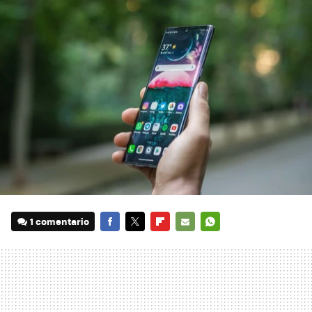
1 comentario
FACEBOOK
TWITTER
FLIPBOARD
E-
WHATSAPP
MAIL