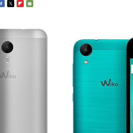
FACEBOOK
TWITTER
FLIPBOARD
E-
MAIL