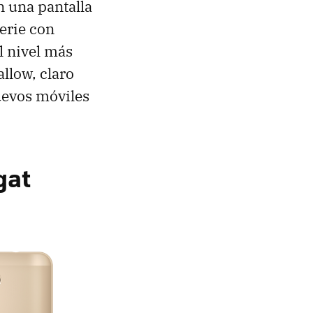
 una pantalla
erie con
l nivel más
llow, claro
uevos móviles
gat