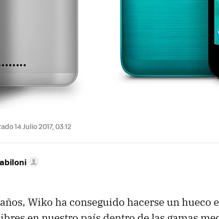
ado 14 Julio 2017, 03:12
abiloni
 años, Wiko ha conseguido hacerse un hueco 
libres en nuestro país dentro de las gamas med