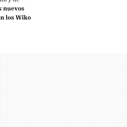
s nuevos
on los Wiko