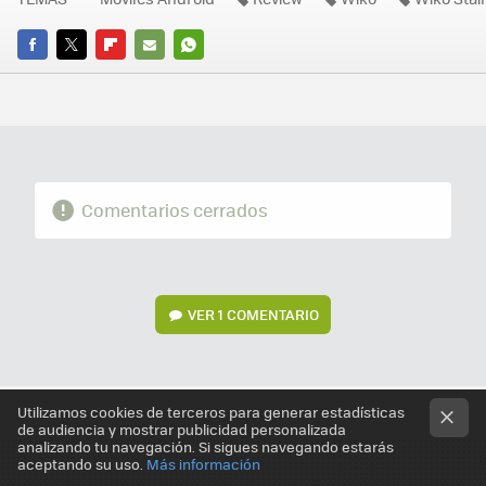
FACEBOOK
TWITTER
FLIPBOARD
E-
WHATSAPP
MAIL
Comentarios cerrados
VER
1 COMENTARIO
Utilizamos cookies de terceros para generar estadísticas
de audiencia y mostrar publicidad personalizada
analizando tu navegación. Si sigues navegando estarás
aceptando su uso.
Más información