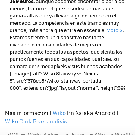
269 euros
, aunque podemos encontrarlo por algo
menos, tramo en el que se codea demasiados
gamas altas que ya llevan algo de tiempo en el
mercado. La competencia en este tramo es muy
grande, más ahora que entra en escena el
Moto G
.
Estamos frente a un dispositivo bastante
nivelado, con posibilidades de mejora en
prácticamente todos los aspectos, que sienta los
puntos fuertes en sus capacidades Dual SIM, su
cámara de 13 megapíxels y sus buenos acabados.
[[image: {"alt":"Wiko Stairway vs Nexus
5","src":"378eb3\/wiko-stairway-portada-
600","extension":"jpg","layout":"normal","height":397,"wi
Más información |
Wiko
En Xataka Android |
Wiko Cink Five, análisis
TEMAS
Móviles Android
Review
Wiko
Wiko Stai