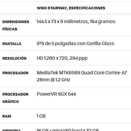
WIKO STAIRWAY, ESPECIFICACIONES
144.5 x 73 x 9 milímetros, 164 gramos
DIMENSIONES
FÍSICAS
IPS
de 5 pulgadas con Gorilla Glass
PANTALLA
HD 1.280 x 720, 294 ppp
RESOLUCIÓN
MediaTek MTK6589 Quad Core Cortex-A7
PROCESADOR
28nm @ 1.2 GHz
PowerVR SGX 544
PROCESADOR
GRÁFICO
1 GB
RAM
16 GB + microSD hasta 32 GB
MEMORIA