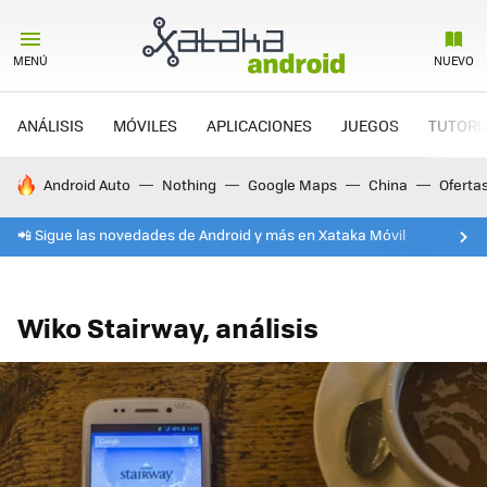
MENÚ
NUEVO
ANÁLISIS
MÓVILES
APLICACIONES
JUEGOS
TUTORI
HOY SE HABLA DE
Android Auto
Nothing
Google Maps
China
Oferta
📲 Sigue las novedades de Android y más en Xataka Móvil
Wiko Stairway, análisis