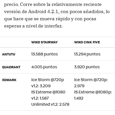
precio. Corre sobre la relativamente reciente
versión de Android 4.2.1, con pocos añadidos, lo
que hace que se mueva rápido y con pocas
esperas a nivel de interfaz.
WIKO STAIRWAY
WIKO CINK FIVE
13.588 puntos
13.294 puntos
ANTUTU
4.005 puntos
3.920 puntos
QUADRANT
Ice Storm @720p
Ice Storm @720p:
3DMARK
v1.2: 3.209
2.979
IS Extreme @1080
IS Extreme @1080p:
v1.2: 1.587
1.492
Unlimited v1.2: 2.578