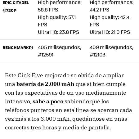
High performance:
High performance:
EPIC CITADEL
58.8 FPS
44.2 FPS
@720P
High quality: 57.1
High quality: 42.4
FPS
FPS
Ultra HQ: 23.8 FPS
Ultra HQ: 21.0 FPS
405 milisegundos,
409 milisegundos,
BENCHMARKPI
#12591
#12103
Este Cink Five mejorado se olvida de ampliar
una
batería de 2.000 mAh
que si bien cumple
con las expectativas de un uso medianamente
intensivo,
sabe a poco
sabiendo que los
teléfonos punteros en esta línea se acercan cada
vez más a los 3.000 mAh, quedándose en unas
correctas tres horas y media de pantalla.