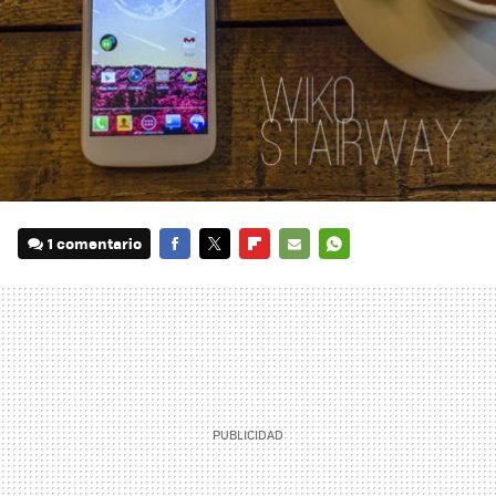
1 comentario
FACEBOOK
TWITTER
FLIPBOARD
E-
WHATSAPP
MAIL